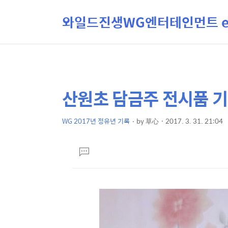
와일드진생WG엔터테인먼트 ent
산원초 담금주 전시품 기
상
본
문
세
제
WG 2017년 정유년 기록
by
草心
2017. 3. 31. 21:04
컨
본
목
텐
문
댓
츠
글
달
기