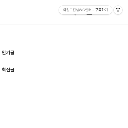
와일드진생WG엔터테인먼트 entertainmen
구독하기
검
메
색
뉴
추
인기글
가
정
최신글
보