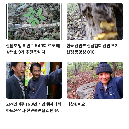
산원초 방 이번주 540회 로또 예
한국 산원초 산삼협회 산원 오지
상번호 3개 추천 합니다
산행 동영상 010
고려인이주 150년 기념 행사에서
나산원이요
하도산삼 과 한민족연합 회원 문효
주 가수 와 함께