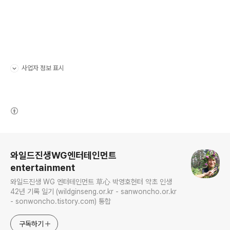
사업자 정보 표시
펼치기/접기
(새창열림)
로그 정보
와일드진생WG엔터테인먼트
entertainment
와일드진생 WG 엔터테인먼트 草心 박영호헌터 약초 인생
42년 기록 일기 (wildginseng.or.kr - sanwoncho.or.kr
- sonwoncho.tistory.com) 통합
구독하기