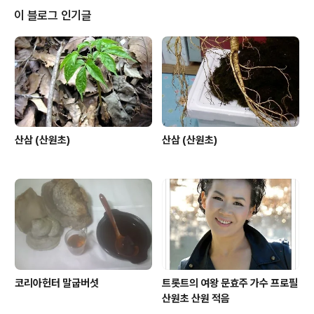
이 블로그 인기글
산삼 (산원초)
산삼 (산원초)
코리아헌터 말굽버섯
트롯트의 여왕 문효주 가수 프로필
산원초 산원 적음