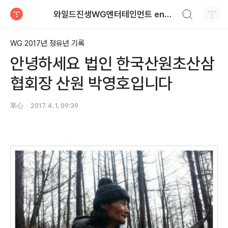
검색하기
와일드진생WG엔터테인먼트 entertainment
티스토리
WG 2017년 정유년 기록
안녕하세요 법인 한국산원초산삼
협회장 산원 박영호입니다
草心
2017. 4. 1. 09:39