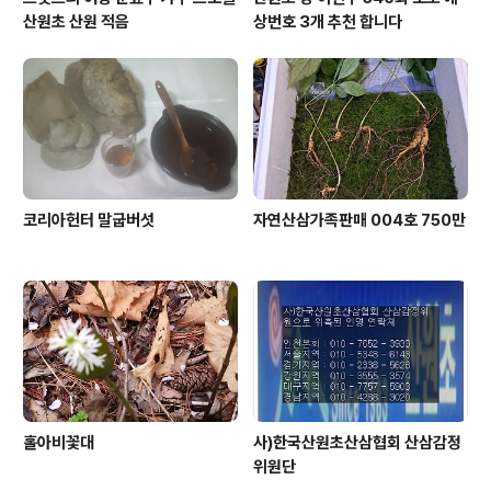
산원초 산원 적음
상번호 3개 추천 합니다
코리아헌터 말굽버섯
자연산삼가족판매 004호 750만
홀아비꽃대
사)한국산원초산삼협회 산삼감정
위원단