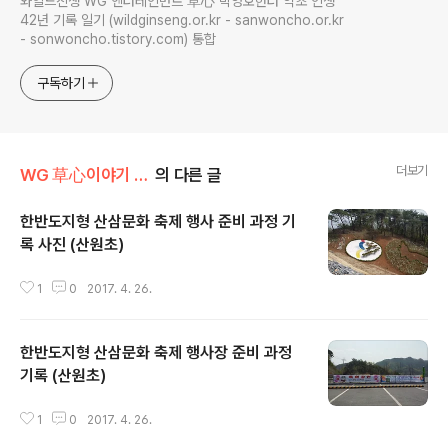
와일드진생 WG 엔터테인먼트 草心 박영호헌터 약초 인생
42년 기록 일기 (wildginseng.or.kr - sanwoncho.or.kr
- sonwoncho.tistory.com) 통합
구독하기
더보기
WG 草心이야기 004
의 다른 글
한반도지형 산삼문화 축제 행사 준비 과정 기
록 사진 (산원초)
글 내용
1
0
2017. 4. 26.
한반도지형 산삼문화 축제 행사장 준비 과정
기록 (산원초)
글 내용
1
0
2017. 4. 26.