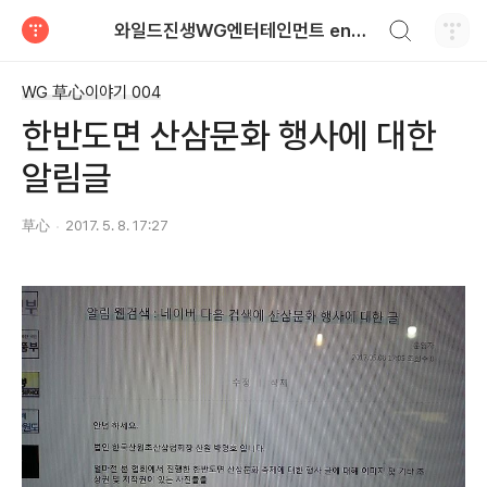
검색하기
와일드진생WG엔터테인먼트 entertainment
티스토리
WG 草心이야기 004
한반도면 산삼문화 행사에 대한
알림글
草心
2017. 5. 8. 17:27