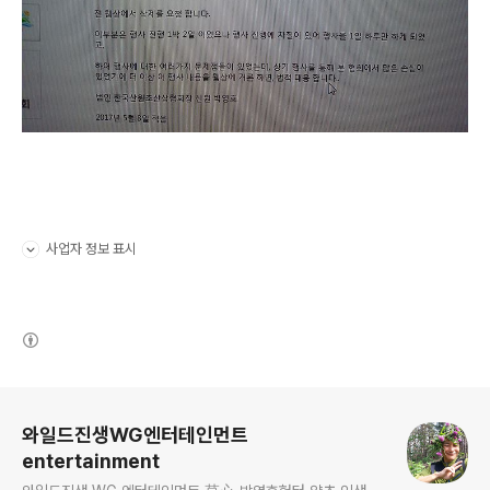
사업자 정보 표시
펼치기/접기
(새창열림)
로그 정보
와일드진생WG엔터테인먼트
entertainment