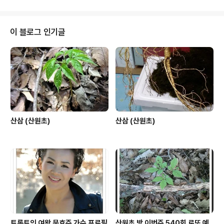
이 블로그 인기글
산삼 (산원초)
산삼 (산원초)
트롯트의 여왕 문효주 가수 프로필
산원초 방 이번주 540회 로또 예