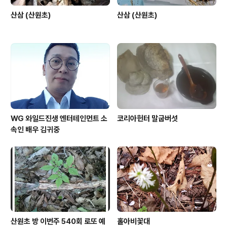
산삼 (산원초)
산삼 (산원초)
WG 와일드진생 엔터테인먼트 소
코리아헌터 말굽버섯
속인 배우 김귀중
산원초 방 이번주 540회 로또 예
홀아비꽃대