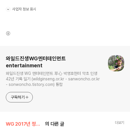
사업자 정보 표시
펼치기/접기
(새창열림)
로그 정보
와일드진생WG엔터테인먼트
entertainment
와일드진생 WG 엔터테인먼트 草心 박영호헌터 약초 인생
42년 기록 일기 (wildginseng.or.kr - sanwoncho.or.kr
- sonwoncho.tistory.com) 통합
구독하기
더보기
WG 2017년 정유년 기록
의 다른 글