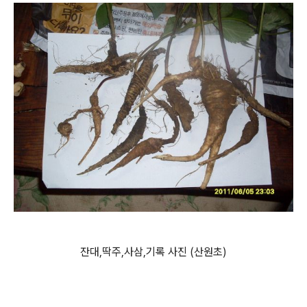
잔대,딱주,사삼,기록 사진 (산원초)