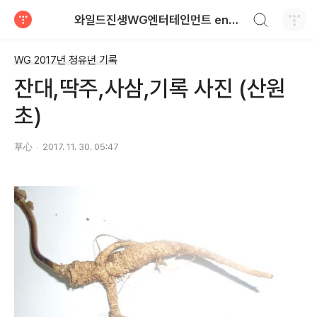
검색하기
와일드진생WG엔터테인먼트 entertainment
티스토리
WG 2017년 정유년 기록
잔대,딱주,사삼,기록 사진 (산원
초)
草心
2017. 11. 30. 05:47