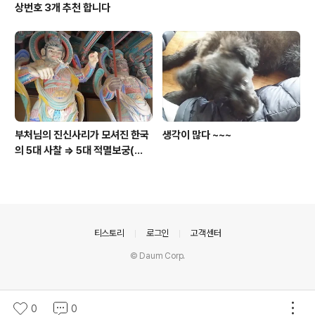
상번호 3개 추천 합니다
부처님의 진신사리가 모셔진 한국
생각이 많다 ~~~
의 5대 사찰 => 5대 적멸보궁(寂
滅寶宮)
의안내
티스토리
로그인
고객센터
© Daum Corp.
0
0