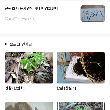
산원초 나는자연인이다 박영호헌터
글 내용
0
0
2021. 1. 1.
이 블로그 인기글
산삼 (산원초)
산삼 (산원초)