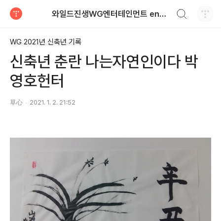
검색하기
와일드진생WG엔터테인먼트 entertainment
티스토리
WG 2021년 신축년 기록
신축년 춘란 나는자연인이다 박
영호헌터
草心
2021. 1. 2. 21:52