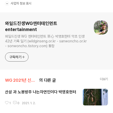
사업자 정보 표시
펼치기/접기
로그 정보
와일드진생WG엔터테인먼트
entertainment
와일드진생 WG 엔터테인먼트 草心 박영호헌터 약초 인생
42년 기록 일기 (wildginseng.or.kr - sanwoncho.or.kr
- sonwoncho.tistory.com) 통합
구독하기
더보기
WG 2021년 신축년 기록
의 다른 글
산삼 과 노봉방주 나는자연인이다 박영호헌터
글 내용
1
0
2021. 1. 2.