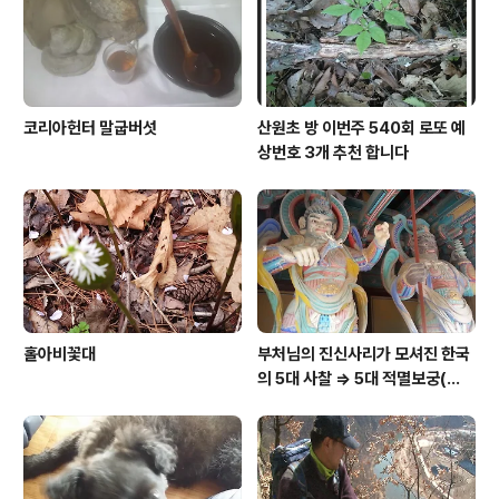
코리아헌터 말굽버섯
산원초 방 이번주 540회 로또 예
상번호 3개 추천 합니다
홀아비꽃대
부처님의 진신사리가 모셔진 한국
의 5대 사찰 => 5대 적멸보궁(寂
滅寶宮)