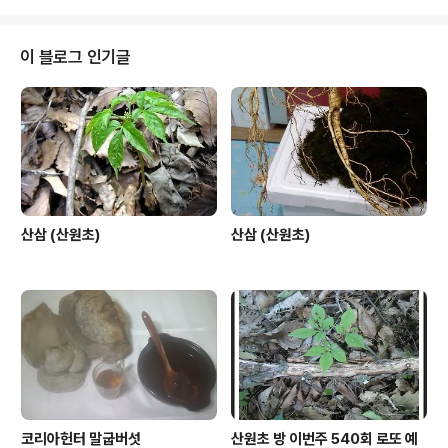
이 블로그 인기글
산삼 (산원초)
산삼 (산원초)
코리아헌터 말굽버섯
산원초 방 이번주 540회 로또 예