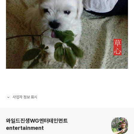
사업자 정보 표시
펼치기/접기
로그 정보
와일드진생WG엔터테인먼트
entertainment