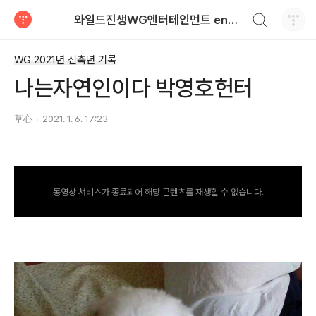
검색하기
와일드진생WG엔터테인먼트 entertainment
티스토리
WG 2021년 신축년 기록
나는자연인이다 박영호헌터
草心
2021. 1. 6. 17:23
동영상 서비스가 종료되어 해당 콘텐츠를 재생할 수 없습니다.