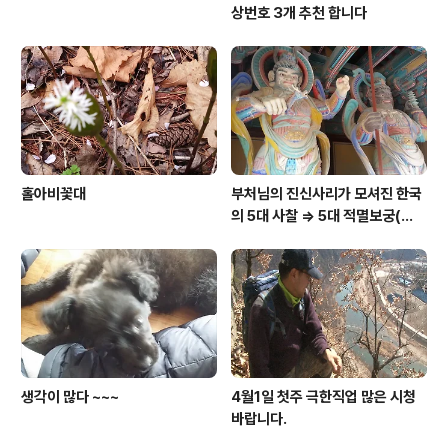
상번호 3개 추천 합니다
홀아비꽃대
부처님의 진신사리가 모셔진 한국
의 5대 사찰 => 5대 적멸보궁(寂
滅寶宮)
생각이 많다 ~~~
4월1일 첫주 극한직업 많은 시청
바랍니다.