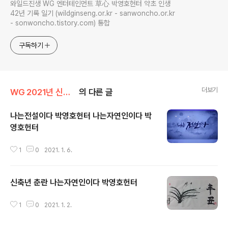
와일드진생 WG 엔터테인먼트 草心 박영호헌터 약초 인생
42년 기록 일기 (wildginseng.or.kr - sanwoncho.or.kr
- sonwoncho.tistory.com) 통합
구독하기
더보기
WG 2021년 신축년 기록
의 다른 글
나는전설이다 박영호헌터 나는자연인이다 박
영호헌터
글 내용
1
0
2021. 1. 6.
신축년 춘란 나는자연인이다 박영호헌터
글 내용
1
0
2021. 1. 2.