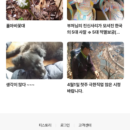
홀아비꽃대
부처님의 진신사리가 모셔진 한국
의 5대 사찰 => 5대 적멸보궁(寂
滅寶宮)
생각이 많다 ~~~
4월1일 첫주 극한직업 많은 시청
바랍니다.
의안내
티스토리
로그인
고객센터