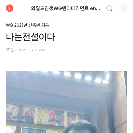
검색하기
와일드진생WG엔터테인먼트 entertainment
티스토리
WG 2021년 신축년 기록
나는전설이다
草心
2021. 1. 7. 20:52