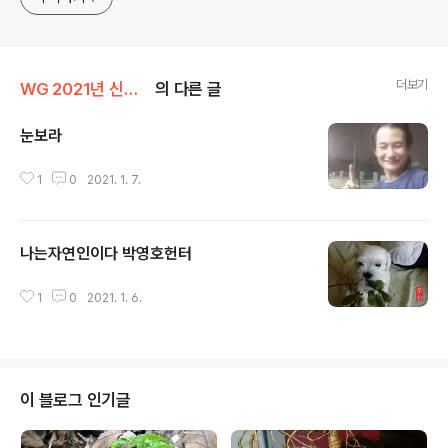
더보기
WG 2021년 신축년 기록
의 다른 글
눈보라
글 내용
1
0
2021. 1. 7.
나는자연인이다 박영호헌터
글 내용
1
0
2021. 1. 6.
이 블로그 인기글