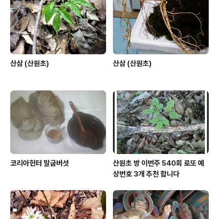
산삼 (산원초)
산삼 (산원초)
코리아헌터 말굽버섯
산원초 방 이번주 540회 로또 예
상번호 3개 추천 합니다