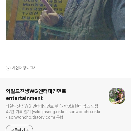
사업자 정보 표시
펼치기/접기
로그 정보
와일드진생WG엔터테인먼트
entertainment
와일드진생 WG 엔터테인먼트 草心 박영호헌터 약초 인생
42년 기록 일기 (wildginseng.or.kr - sanwoncho.or.kr
- sonwoncho.tistory.com) 통합
구독하기