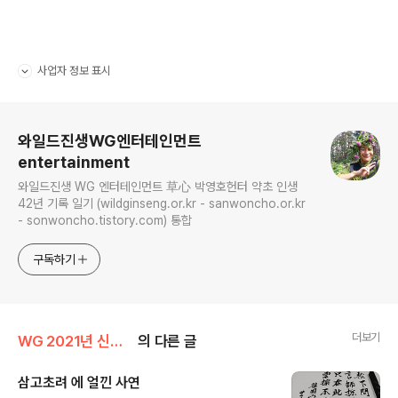
사업자 정보 표시
펼치기/접기
로그 정보
와일드진생WG엔터테인먼트
entertainment
와일드진생 WG 엔터테인먼트 草心 박영호헌터 약초 인생
42년 기록 일기 (wildginseng.or.kr - sanwoncho.or.kr
- sonwoncho.tistory.com) 통합
구독하기
더보기
WG 2021년 신축년 기록
의 다른 글
삼고초려 에 얼낀 사연
글 내용