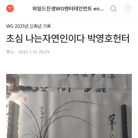
검색하기
와일드진생WG엔터테인먼트 entertainment
티스토리
WG 2021년 신축년 기록
초심 나는자연인이다 박영호헌터
草心
2021. 1. 16. 20:29