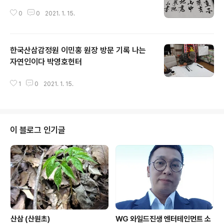
0
0
2021. 1. 15.
한국산삼감정원 이민홍 원장 방문 기록 나는
자연인이다 박영호헌터
글 내용
1
0
2021. 1. 15.
이 블로그 인기글
산삼 (산원초)
WG 와일드진생 엔터테인먼트 소