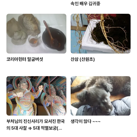
속인 배우 김귀중
코리아헌터 말굽버섯
산삼 (산원초)
부처님의 진신사리가 모셔진 한국
생각이 많다 ~~~
의 5대 사찰 => 5대 적멸보궁(寂
滅寶宮)