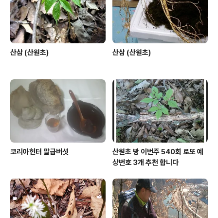
산삼 (산원초)
산삼 (산원초)
코리아헌터 말굽버섯
산원초 방 이번주 540회 로또 예
상번호 3개 추천 합니다