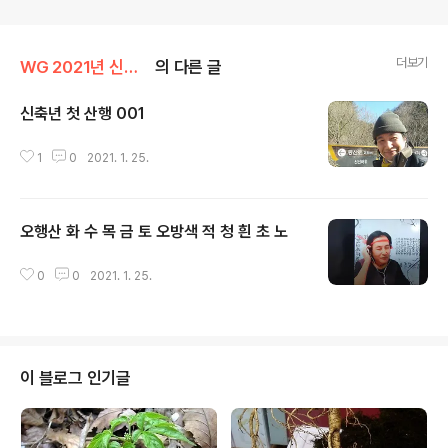
더보기
WG 2021년 신축년 기록
의 다른 글
신축년 첫 산행 001
글 내용
1
0
2021. 1. 25.
오행산 화 수 목 금 토 오방색 적 청 흰 초 노
글 내용
0
0
2021. 1. 25.
이 블로그 인기글