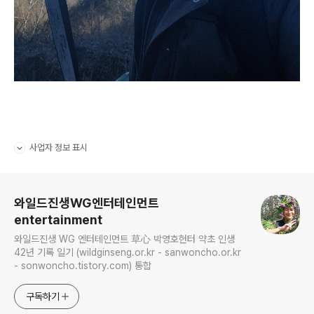
사업자 정보 표시
펼치기/접기
로그 정보
와일드진생WG엔터테인먼트
entertainment
와일드진생 WG 엔터테인먼트 草心 박영호헌터 약초 인생
42년 기록 일기 (wildginseng.or.kr - sanwoncho.or.kr
- sonwoncho.tistory.com) 통합
구독하기