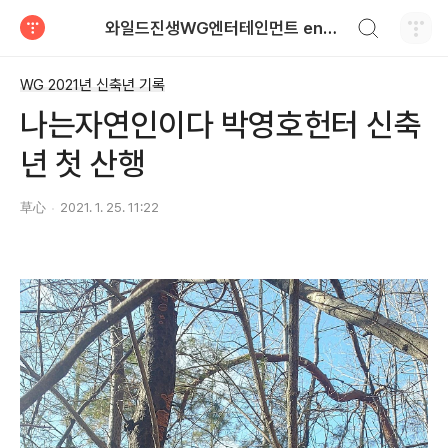
검색하기
와일드진생WG엔터테인먼트 entertainment
티스토리
WG 2021년 신축년 기록
나는자연인이다 박영호헌터 신축
년 첫 산행
草心
2021. 1. 25. 11:22