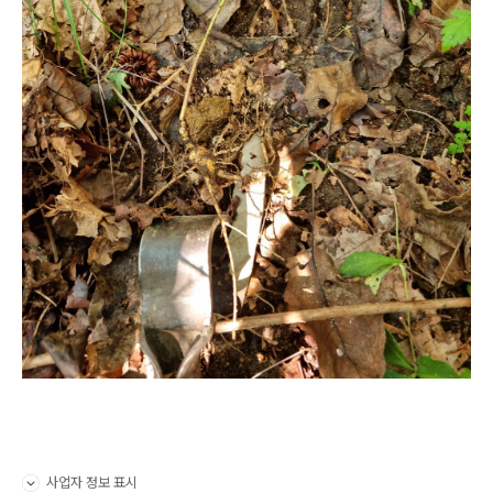
사업자 정보 표시
펼치기/접기