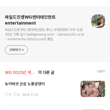
로그 정보
와일드진생WG엔터테인먼트
entertainment
와일드진생 WG 엔터테인먼트 草心 박영호헌터 약초 인생
42년 기록 일기 (wildginseng.or.kr - sanwoncho.or.kr
- sonwoncho.tistory.com) 통합
구독하기
더보기
WG 2023년 계묘년 기록
의 다른 글
능이버섯 산삼 노룽궁댕이
글 내용
0
0
2023. 9. 23.