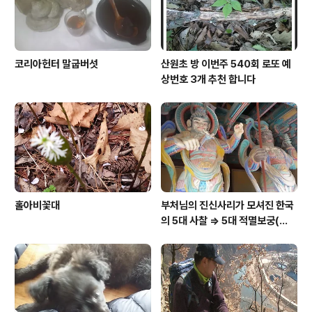
코리아헌터 말굽버섯
산원초 방 이번주 540회 로또 예
상번호 3개 추천 합니다
홀아비꽃대
부처님의 진신사리가 모셔진 한국
의 5대 사찰 => 5대 적멸보궁(寂
滅寶宮)