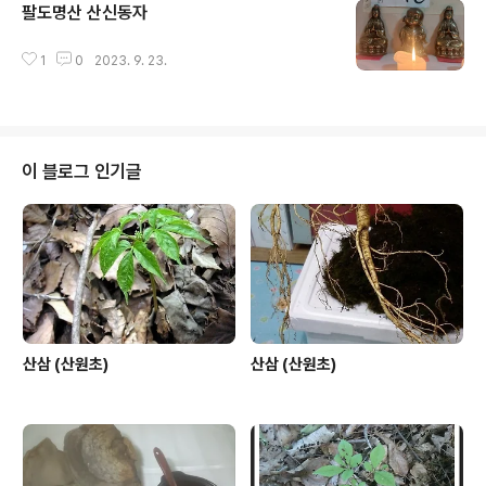
팔도명산 산신동자
글 내용
1
0
2023. 9. 23.
이 블로그 인기글
산삼 (산원초)
산삼 (산원초)