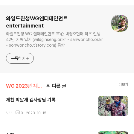
로그 정보
와일드진생WG엔터테인먼트
entertainment
와일드진생 WG 엔터테인먼트 草心 박영호헌터 약초 인생
42년 기록 일기 (wildginseng.or.kr - sanwoncho.or.kr
- sonwoncho.tistory.com) 통합
구독하기
더보기
WG 2023년 계묘년 기록
의 다른 글
제천 박달재 김사장님 기록
글 내용
1
0
2023. 10. 15.