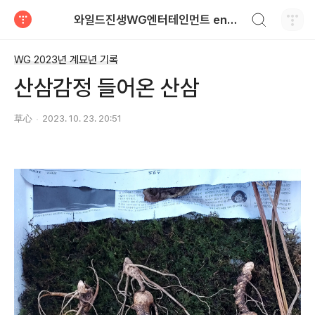
검색하기
와일드진생WG엔터테인먼트 entertainment
티스토리
WG 2023년 계묘년 기록
산삼감정 들어온 산삼
草心
2023. 10. 23. 20:51