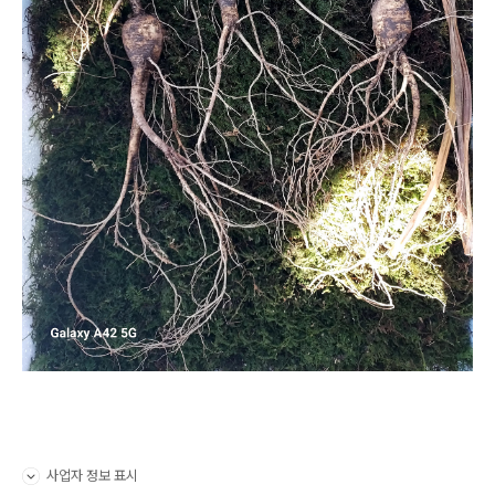
사업자 정보 표시
펼치기/접기