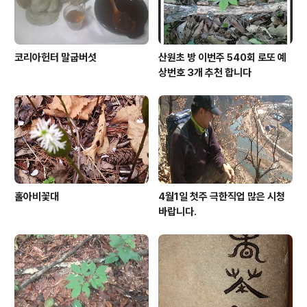
코리아헌터 말굽버섯
산원초 방 이번주 540회 로또 예
상번호 3개 추천 합니다
홀아비꽃대
4월1일 첫주 극한직업 많은 시청
바랍니다.