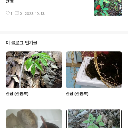
산행
글 내용
1
0
2023. 10. 13.
이 블로그 인기글
산삼 (산원초)
산삼 (산원초)