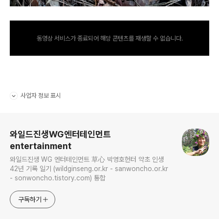
동영상 서비스가 종료되어 해당 콘텐츠를 재생할 수 없습니다.
사업자 정보 표시
펼치기/접기
로그 정보
와일드진생WG엔터테인먼트
entertainment
와일드진생 WG 엔터테인먼트 草心 박영호헌터 약초 인생
42년 기록 일기 (wildginseng.or.kr - sanwoncho.or.kr
- sonwoncho.tistory.com) 통합
구독하기