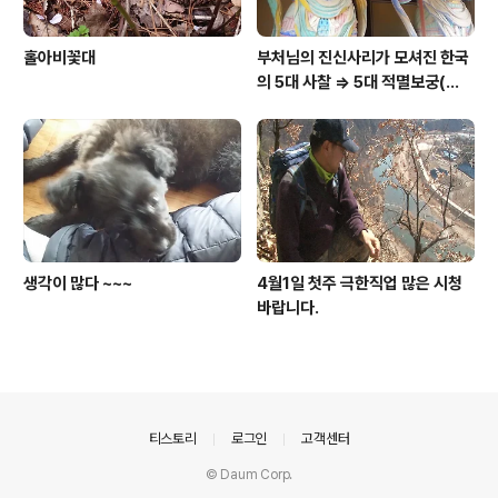
홀아비꽃대
부처님의 진신사리가 모셔진 한국
의 5대 사찰 => 5대 적멸보궁(寂
滅寶宮)
생각이 많다 ~~~
4월1일 첫주 극한직업 많은 시청
바랍니다.
의안내
티스토리
로그인
고객센터
© Daum Corp.