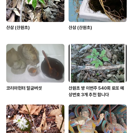
산삼 (산원초)
산삼 (산원초)
코리아헌터 말굽버섯
산원초 방 이번주 540회 로또 예
상번호 3개 추천 합니다