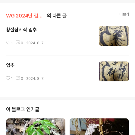
더보기
WG 2024년 갑진년 기록
의 다른 글
황절삼시작 입추
글 내용
1
0
2024. 8. 7.
입추
글 내용
1
0
2024. 8. 7.
이 블로그 인기글