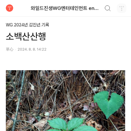
검색하기
와일드진생WG엔터테인먼트 entertainment
티스토리
WG 2024년 갑진년 기록
소백산산행
草心
2024. 8. 8. 14:22