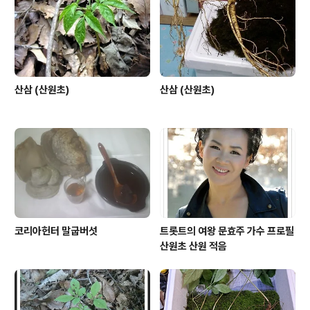
산삼 (산원초)
산삼 (산원초)
코리아헌터 말굽버섯
트롯트의 여왕 문효주 가수 프로필
산원초 산원 적음