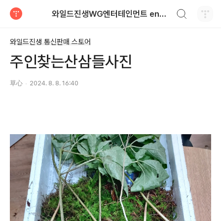
검색하기
와일드진생WG엔터테인먼트 entertainment
티스토리
와일드진생 통신판매 스토어
주인찾는산삼들사진
草心
2024. 8. 8. 16:40