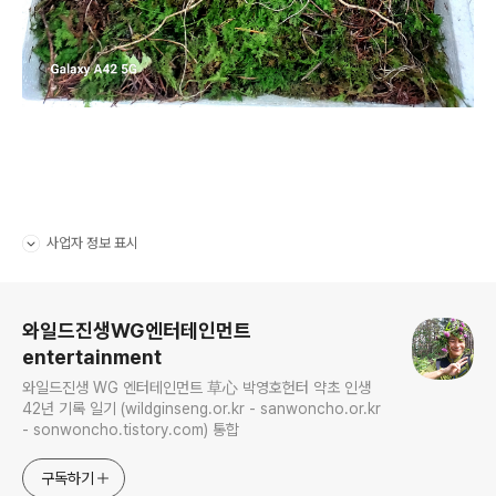
사업자 정보 표시
펼치기/접기
로그 정보
와일드진생WG엔터테인먼트
entertainment
와일드진생 WG 엔터테인먼트 草心 박영호헌터 약초 인생
42년 기록 일기 (wildginseng.or.kr - sanwoncho.or.kr
- sonwoncho.tistory.com) 통합
구독하기