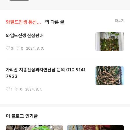
더보기
와일드진생 통신판매 스토어
의 다른 글
와일드진생 산삼판매
글 내용
3
0
2024. 8. 3.
가리산 지종산삼과자연산삼 문의 010 9141
7933
글 내용
1
0
2024. 8. 1.
이 블로그 인기글