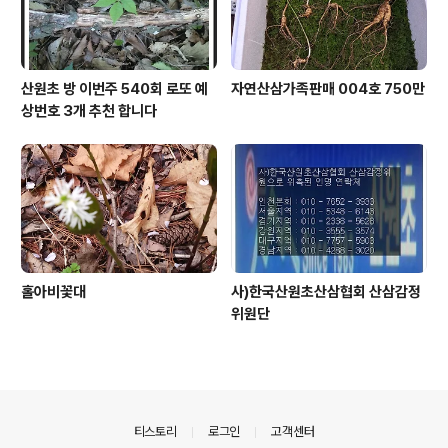
산원초 방 이번주 540회 로또 예
자연산삼가족판매 004호 750만
상번호 3개 추천 합니다
홀아비꽃대
사)한국산원초산삼협회 산삼감정
위원단
의안내
티스토리
로그인
고객센터