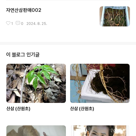
자연산삼판매002
글 내용
1
0
2024. 8. 25.
이 블로그 인기글
산삼 (산원초)
산삼 (산원초)