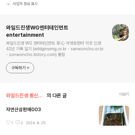
사업자 정보 표시
펼치기/접기
로그 정보
와일드진생WG엔터테인먼트
entertainment
와일드진생 WG 엔터테인먼트 草心 박영호헌터 약초 인생
42년 기록 일기 (wildginseng.or.kr - sanwoncho.or.kr
- sonwoncho.tistory.com) 통합
구독하기
더보기
와일드진생 통신판매 스토어
의 다른 글
자연산삼판매003
글 내용
1
2
2024. 8. 25.