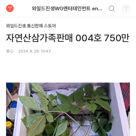
검색하기
와일드진생WG엔터테인먼트 entertainment
티스토리
와일드진생 통신판매 스토어
자연산삼가족판매 004호 750만
草心
2024. 8. 28. 10:43