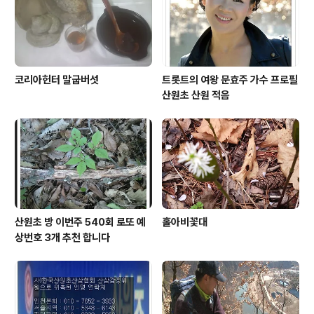
코리아헌터 말굽버섯
트롯트의 여왕 문효주 가수 프로필
산원초 산원 적음
산원초 방 이번주 540회 로또 예
홀아비꽃대
상번호 3개 추천 합니다