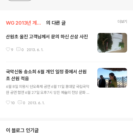
더보기
WG 2013년 계사년 기록
의 다른 글
산원초 울진 고객님께서 문의 하신 산삼 사진
글 내용
9
0
2013. 6. 1.
국악신동 송소희 6월 개인 일정 중에서 산원
초 산원 적음
글 내용
6월 8일 의왕시 단오축제 공연 6월 11일 홍대앞 국립국악
원 공연 협연 6월 27일 오후7시 당진 예술의 전당 문화 예
술인들의 공연 7월 8일 9일 10일 소희양의 시험시즌입니
10
0
2013. 6. 1.
다... 시험 편안하게 잘 보기를 기원합니다. [출처] 6월의 송
소희양 공연 소식 (송소희 love holic) |작성자 승마루
이 블로그 인기글