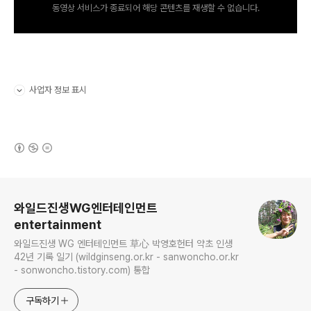
동영상 서비스가 종료되어 해당 콘텐츠를 재생할 수 없습니다.
사업자 정보 표시
펼치기/접기
(새창열림)
로그 정보
와일드진생WG엔터테인먼트
entertainment
와일드진생 WG 엔터테인먼트 草心 박영호헌터 약초 인생
42년 기록 일기 (wildginseng.or.kr - sanwoncho.or.kr
- sonwoncho.tistory.com) 통합
구독하기