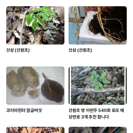
산삼 (산원초)
산삼 (산원초)
코리아헌터 말굽버섯
산원초 방 이번주 540회 로또 예
상번호 3개 추천 합니다