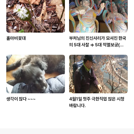
홀아비꽃대
부처님의 진신사리가 모셔진 한국
의 5대 사찰 => 5대 적멸보궁(寂
滅寶宮)
생각이 많다 ~~~
4월1일 첫주 극한직업 많은 시청
바랍니다.