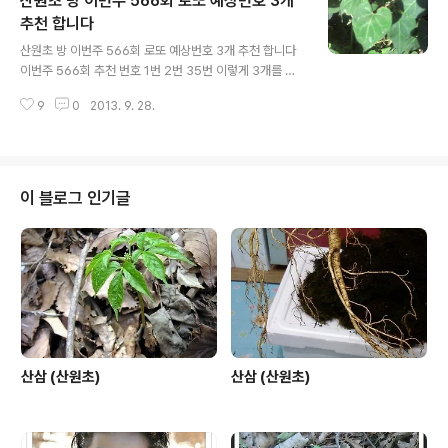
산원초 방 이번주 566회 로또 예상번호 3개
추천 합니다
글 내용
산원초 방 이번주 566회 로또 예상번호 3개 추천 합니다
이번주 566회 추천 번호 1번 2번 35번 이렇게 3개를 추
천 합니다.
9
0
2013. 9. 28.
이 블로그 인기글
산삼 (산원초)
산삼 (산원초)