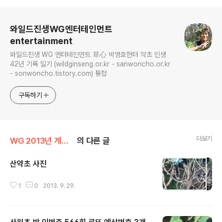
로그 정보
와일드진생WG엔터테인먼트
entertainment
와일드진생 WG 엔터테인먼트 草心 박영호헌터 약초 인생
42년 기록 일기 (wildginseng.or.kr - sanwoncho.or.kr
- sonwoncho.tistory.com) 통합
구독하기
더보기
WG 2013년 계사년 기록
의 다른 글
산약초 사진
글 내용
1
0
2013. 9. 29.