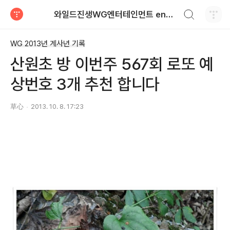
검색하기
와일드진생WG엔터테인먼트 entertainment
티스토리
WG 2013년 계사년 기록
산원초 방 이번주 567회 로또 예
상번호 3개 추천 합니다
草心
2013. 10. 8. 17:23