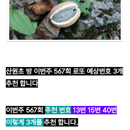
산원초 방 이번주 567
회 로또 예상번호 3개
추천 합니다
이번주 567
회
추천 번호
13
번
15
번
40
번
이렇게 3개를
추천 합니다.