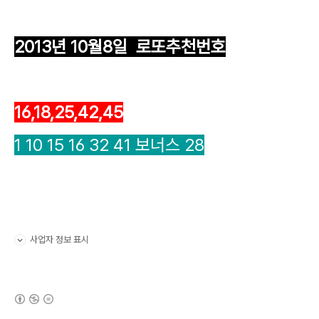
2013년 10월8일 로또추천번호
16,18,25,42,45
1
10
15
16
32
41
보너스
28
사업자 정보 표시
펼치기/접기
(새창열림)