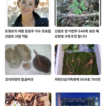
트롯트의 여왕 문효주 가수 프로필
산원초 방 이번주 540회 로또 예
산원초 산원 적음
상번호 3개 추천 합니다
코리아헌터 말굽버섯
자연산삼가족판매 004호 750만