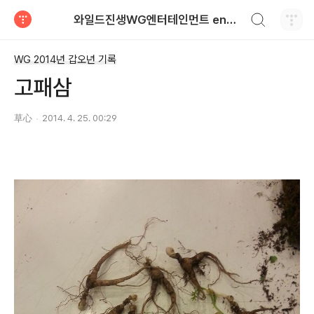
검색하기
와일드진생WG엔터테인먼트 entertainment
티스토리
WG 2014년 갑오년 기록
고패삼
草心
2014. 4. 25. 00:29