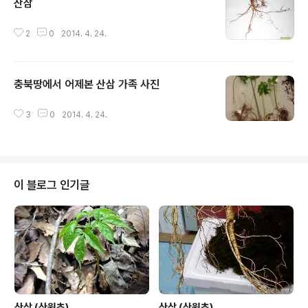
산삼
글 내용
2
0
2014. 4. 24.
충북땅에서 어제본 산삼 가족 사진
글 내용
3
0
2014. 4. 24.
이 블로그 인기글
산삼 (산원초)
산삼 (산원초)