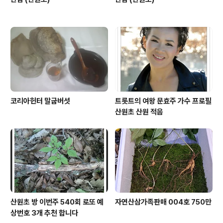
코리아헌터 말굽버섯
트롯트의 여왕 문효주 가수 프로필
산원초 산원 적음
산원초 방 이번주 540회 로또 예
자연산삼가족판매 004호 750만
상번호 3개 추천 합니다