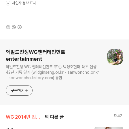
사업자 정보 표시
펼치기/접기
(새창열림)
로그 정보
와일드진생WG엔터테인먼트
entertainment
와일드진생 WG 엔터테인먼트 草心 박영호헌터 약초 인생
42년 기록 일기 (wildginseng.or.kr - sanwoncho.or.kr
- sonwoncho.tistory.com) 통합
구독하기
더보기
WG 2014년 갑오년 기록
의 다른 글