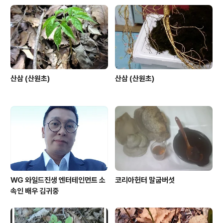
산삼 (산원초)
산삼 (산원초)
WG 와일드진생 엔터테인먼트 소
코리아헌터 말굽버섯
속인 배우 김귀중