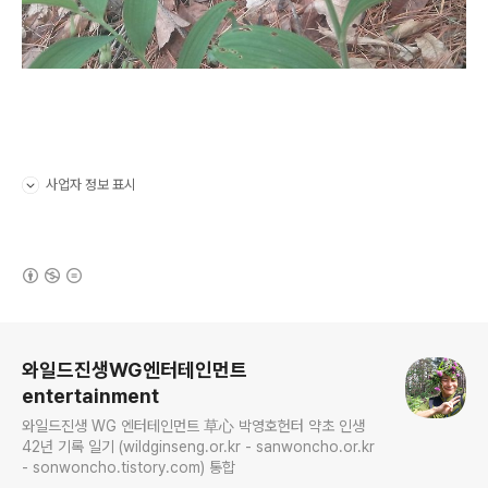
사업자 정보 표시
펼치기/접기
(새창열림)
로그 정보
와일드진생WG엔터테인먼트
entertainment
와일드진생 WG 엔터테인먼트 草心 박영호헌터 약초 인생
42년 기록 일기 (wildginseng.or.kr - sanwoncho.or.kr
- sonwoncho.tistory.com) 통합