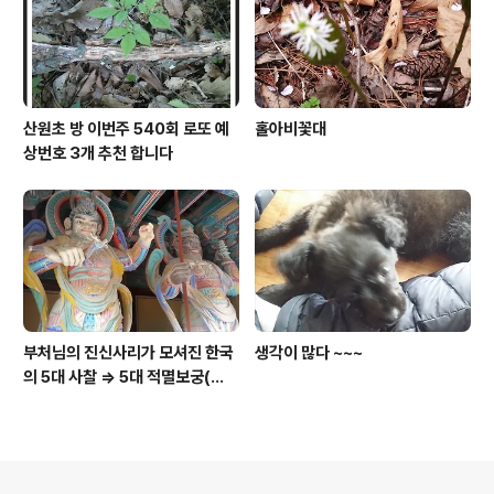
산원초 방 이번주 540회 로또 예
홀아비꽃대
상번호 3개 추천 합니다
부처님의 진신사리가 모셔진 한국
생각이 많다 ~~~
의 5대 사찰 => 5대 적멸보궁(寂
滅寶宮)
의안내