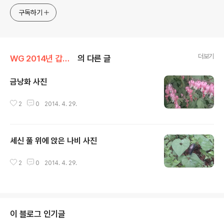
구독하기
더보기
WG 2014년 갑오년 기록
의 다른 글
금낭화 사진
글 내용
2
0
2014. 4. 29.
세신 풀 위에 앉은 나비 사진
글 내용
2
0
2014. 4. 29.
이 블로그 인기글