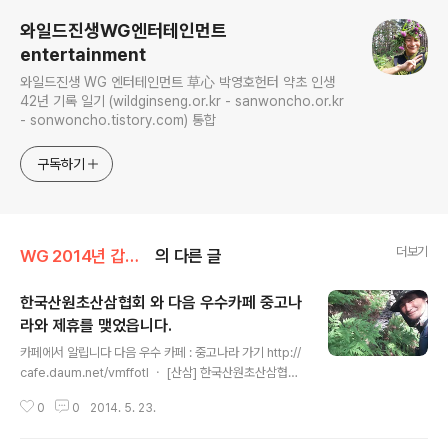
와일드진생WG엔터테인먼트
entertainment
와일드진생 WG 엔터테인먼트 草心 박영호헌터 약초 인생
42년 기록 일기 (wildginseng.or.kr - sanwoncho.or.kr
- sonwoncho.tistory.com) 통합
구독하기
더보기
WG 2014년 갑오년 기록
의 다른 글
한국산원초산삼협회 와 다음 우수카페 중고나
라와 제휴를 맺었읍니다.
글 내용
카페에서 알립니다 다음 우수 카페 : 중고나라 가기 http://
cafe.daum.net/vmffotl ㆍ [산삼] 한국산원초산삼협회
와 저희 중고나라가 제휴를 맺었습니다. 14.05.22 ㆍ 옷
0
0
2014. 5. 23.
걸이는 옷걸인데.. 이런 옷걸이 보셨을라나..?? WoW!! 14.
04.15 ㆍ ▶ 활동정지를 당하지 않게 조심하십시요!! 그 이