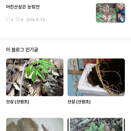
유와 대처법입니다. ◀ 12.06.03 ㆍ ☞ 안전한 상거래를
어린산삼은 눈팅만
위한 상품등록 게시판 오픈 ☜ ＜안전거래게시판＞ 11.0
글 내용
2.09 산원초산삼협회 산삼협회 소개, 자연산삼 및 종류,
약용버섯, 산야초,우리강산약용식물강의.감정서발급 ww
3
0
2014. 5. 23.
w.sanwoncho.or.kr/ 인삼> 산삼 30년간 한국 산삼과
산약초에 대해 외길을 걸어오신 산원 박영호 협회장님이
직접 감정하신 산삼을 저렴한 가격에 앞으..
이 블로그 인기글
산삼 (산원초)
산삼 (산원초)