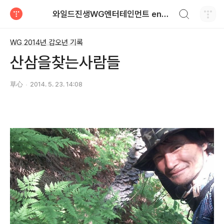
검색하기
와일드진생WG엔터테인먼트 entertainment
티스토리
WG 2014년 갑오년 기록
산삼을찾는사람들
草心
2014. 5. 23. 14:08