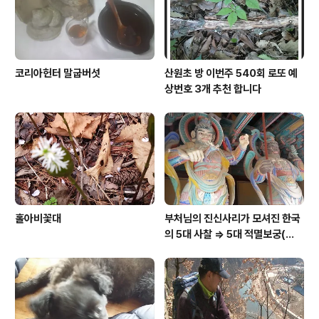
코리아헌터 말굽버섯
산원초 방 이번주 540회 로또 예
상번호 3개 추천 합니다
홀아비꽃대
부처님의 진신사리가 모셔진 한국
의 5대 사찰 => 5대 적멸보궁(寂
滅寶宮)