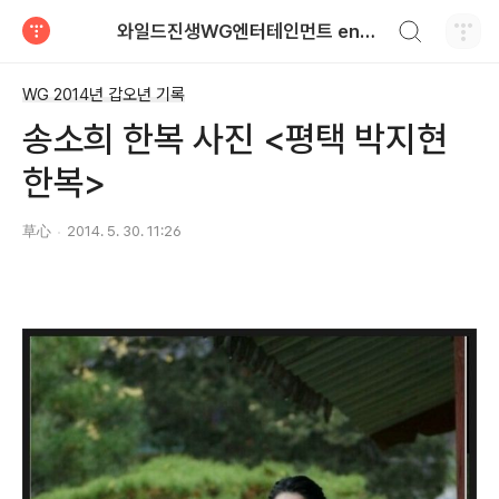
검색하기
와일드진생WG엔터테인먼트 entertainment
티스토리
WG 2014년 갑오년 기록
송소희 한복 사진 <평택 박지현
한복>
草心
2014. 5. 30. 11:26