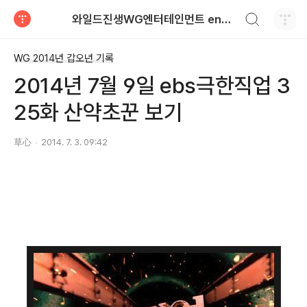
검색하기
와일드진생WG엔터테인먼트 entertainment
티스토리
WG 2014년 갑오년 기록
2014년 7월 9일 ebs극한직업 3
25화 산약초꾼 보기
草心
2014. 7. 3. 09:42