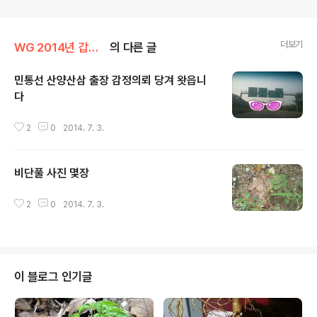
더보기
WG 2014년 갑오년 기록
의 다른 글
민통선 산양산삼 출장 감정의뢰 당겨 왓읍니
다
글 내용
2
0
2014. 7. 3.
비단풀 사진 몇장
글 내용
2
0
2014. 7. 3.
이 블로그 인기글