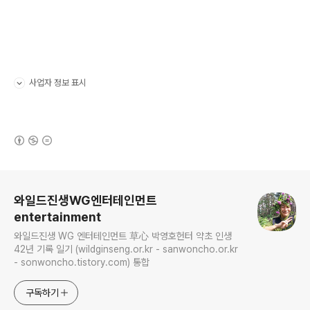
사업자 정보 표시
펼치기/접기
(새창열림)
로그 정보
와일드진생WG엔터테인먼트
entertainment
와일드진생 WG 엔터테인먼트 草心 박영호헌터 약초 인생
42년 기록 일기 (wildginseng.or.kr - sanwoncho.or.kr
- sonwoncho.tistory.com) 통합
구독하기