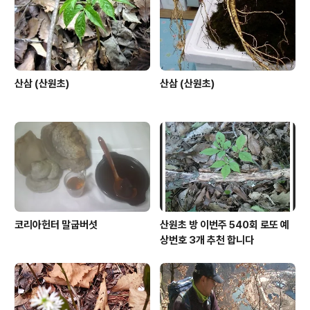
산삼 (산원초)
산삼 (산원초)
코리아헌터 말굽버섯
산원초 방 이번주 540회 로또 예
상번호 3개 추천 합니다