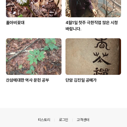
홀아비꽃대
4월1일 첫주 극한직업 많은 시청
바랍니다.
산삼에대한 역사 문헌 공부
단암 김진일 공예가
의안내
티스토리
로그인
고객센터