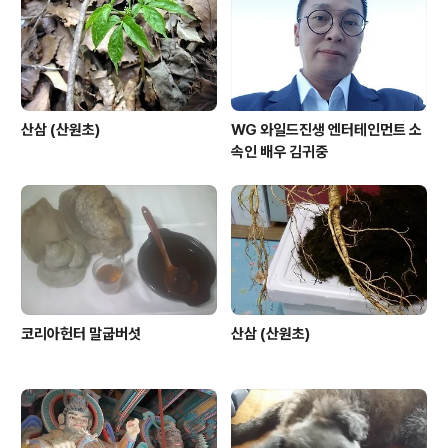
산삼 (산원초)
WG 와일드진생 엔터테인먼트 소
속인 배우 김귀중
코리아헌터 말굽버섯
산삼 (산원초)