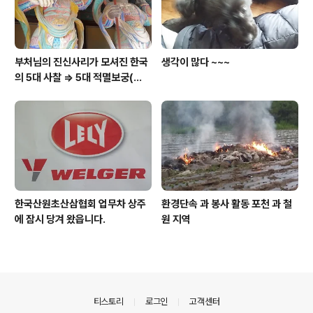
부처님의 진신사리가 모셔진 한국
생각이 많다 ~~~
의 5대 사찰 => 5대 적멸보궁(寂
滅寶宮)
한국산원초산삼협회 업무차 상주
환경단속 과 봉사 활동 포천 과 철
에 잠시 당겨 왔읍니다.
원 지역
의안내
티스토리
로그인
고객센터