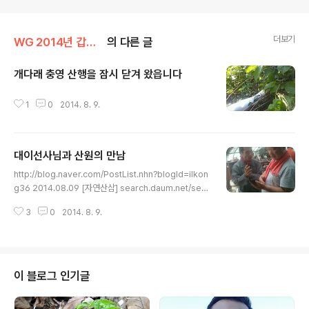
더보기
WG 2014년 갑오년 기록
의 다른 글
개다래 충영 산행을 잠시 닫겨 왔읍니다
글 내용
1
0
2014. 8. 9.
대이선사님과 산원의 만남
글 내용
http://blog.naver.com/PostList.nhn?blogId=ilkon
g36 2014.08.09 [자연산삼] search.daum.net/sear
ch?w=tot&m=&q=자연산.. 2014.08.09 [로또 610]
3
0
2014. 8. 9.
m.search.naver.com/search.naver?where=m_..
2014.08.09 [ebs산약초꾼] cafeblog.search.nave
r.com/search.nave.. 2014.08.09 openapi.naver.
com/l?AAABXIQQ6CMBBA0dNMl6QDLWMXXY..
2014.08.09 www.sanwoncho.or.kr/ 2014.08.09
이 블로그 인기글
[삼성] search.daum.net/search?w=blog&nil_sear
ch=btn.. 2014.08...