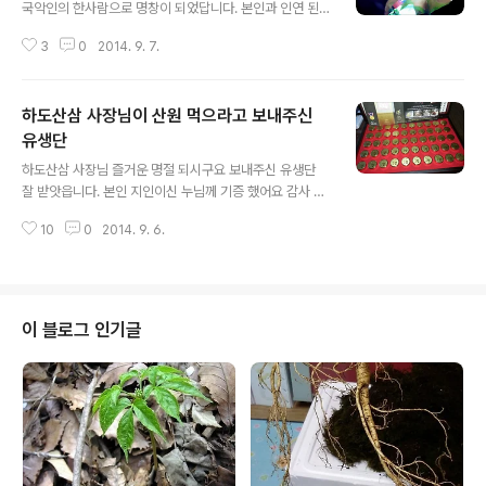
국악인의 한사람으로 명창이 되었답니다. 본인과 인연 된
지도 벌써 달력이 몇장 떠어져 나간 세월 이지만 그 누구 보
3
0
2014. 9. 7.
다도 국악 문화를 대중화 시키고.... 본인의 꿈이자 목표였
던. 첫 단독 공연 오늘 그 장본인이 예술의 전당에서 공연을
한다는 것 ... 아무나 이룰수 없는 꿈을.... 소희 양은 당당히
하도산삼 사장님이 산원 먹으라고 보내주신
그 첫 문을 열고.... 많은 지인님들과 그녀을 사랑 하고.... 이
시대에 소리꾼으로써.... 대성 하길 기원 하면서... 2014년
유생단
글 내용
9월 7일 이곳 티스토리 방에 몇글자 남기어 봅니다.. 아자
하도산삼 사장님 즐거운 명절 되시구요 보내주신 유생단
아자 소희양 힘네세요.. 산원 아저씨가.^^
잘 받앗읍니다. 본인 지인이신 누님께 기증 했어요 감사 합
니다
10
0
2014. 9. 6.
이 블로그 인기글