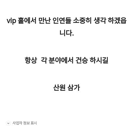
vip 홀에서 만난 인연들 소중히 생각 하겠읍
니다.
항상 각 분야에서 건승 하시길
산원 삼가
사업자 정보 표시
펼치기/접기