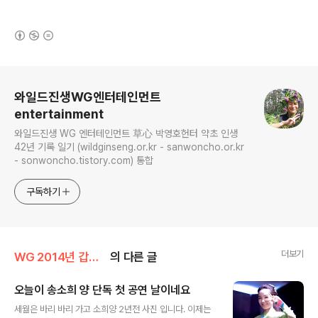
(새창열림)
로그 정보
와일드진생WG엔터테인먼트
entertainment
와일드진생 WG 엔터테인먼트 草心 박영호헌터 약초 인생
42년 기록 일기 (wildginseng.or.kr - sanwoncho.or.kr
- sonwoncho.tistory.com) 통합
구독하기
더보기
WG 2014년 갑오년 기록
의 다른 글
오늘이 송소희 양 단독 첫 공연 날이네요
글 내용
세월은 바리 바리 가고 소희양 2년전 사진 입니다. 이제는