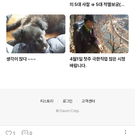
의 5대 사찰 => 5대 적멸보궁(寂
滅寶宮)
생각이 많다 ~~~
4월1일 첫주 극한직업 많은 시청
바랍니다.
의안내
티스토리
로그인
고객센터
© Daum Corp.
1
0