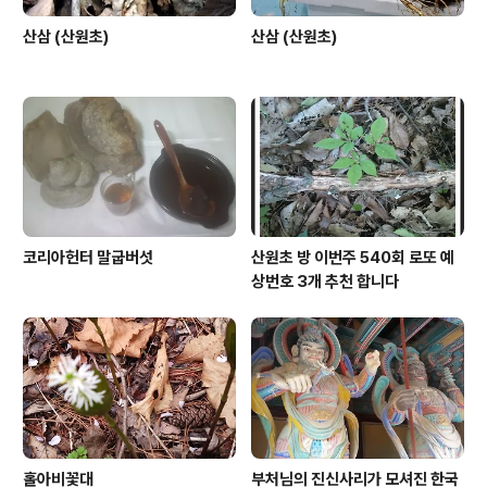
산삼 (산원초)
산삼 (산원초)
코리아헌터 말굽버섯
산원초 방 이번주 540회 로또 예
상번호 3개 추천 합니다
홀아비꽃대
부처님의 진신사리가 모셔진 한국