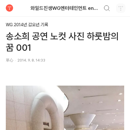
검색하기
와일드진생WG엔터테인먼트 entertainment
티스토리
WG 2014년 갑오년 기록
송소희 공연 노컷 사진 하룻밤의
꿈 001
草心
2014. 9. 8. 14:33