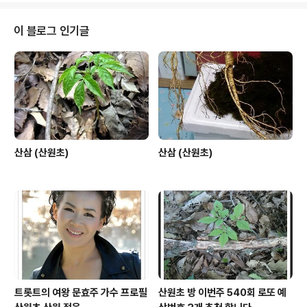
나약해진 내 겨레여 우리는 어디로 가고있나 우리는 누구
인가 병든 내 나라여 신음하는 내 나라여 어디가 그렇게 아
이 블로그 인기글
픈거냐 산삼이 없다더냐 산삼을 심어 보자 산삼을 심어 보
자 우리의 뿌리를 심어 보자 흔들리지 않게 이 산 저 산 모
두 산삼밭이 되는 날 허약해진 내 나라 내 겨레 되살아 나리
라 백두산에 산신령님 지리산에 산신령님 이제는 하나가
돼야지요 통일을 해야지요 산삼을 심어 ..
산삼 (산원초)
산삼 (산원초)
트롯트의 여왕 문효주 가수 프로필
산원초 방 이번주 540회 로또 예