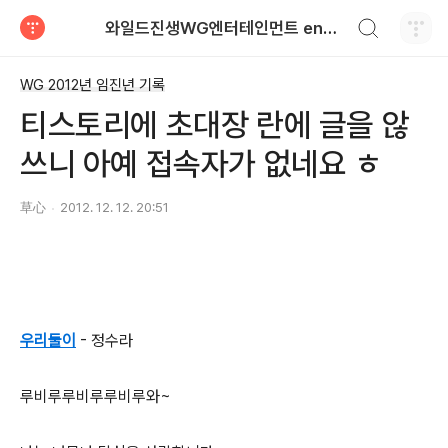
검색하기
와일드진생WG엔터테인먼트 entertainment
티스토리
WG 2012년 임진년 기록
티스토리에 초대장 란에 글을 않
쓰니 아예 접속자가 없네요 ㅎ
草心
2012. 12. 12. 20:51
우리둘이
- 정수라
루비루루비루루비루와~