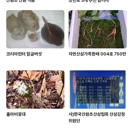
산원초 산원 적음
상번호 3개 추천 합니다
코리아헌터 말굽버섯
자연산삼가족판매 004호 750만
홀아비꽃대
사)한국산원초산삼협회 산삼감정
위원단