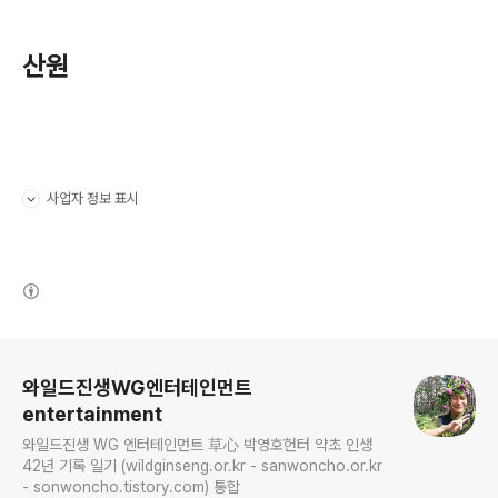
산원
사업자 정보 표시
펼치기/접기
(새창열림)
로그 정보
와일드진생WG엔터테인먼트
entertainment
와일드진생 WG 엔터테인먼트 草心 박영호헌터 약초 인생
42년 기록 일기 (wildginseng.or.kr - sanwoncho.or.kr
- sonwoncho.tistory.com) 통합