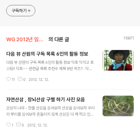
구독하기
더보기
WG 2012년 임진년 기록
의 다른 글
다음 뷰 산원의 구독 목록 6인의 활동 정보
글 내용
다음 뷰 산원의 구독 목록 6인의 활동 정보 닥포 닥치고 포
스팅!! 닥포~~ 관련글 목록 추천수 제목 8탄 퀴즈? : 닥포
의 블로그 배경의 모델은 누굴까? (서.. [7탄 : 프로필 ①사
11
0
2012. 12. 12.
이드 프로필2] 닥치고 포스팅.. But... [경과 2탄] 네이버
검색 최상위에 노출되다. 닥포의 블.. 온달왕자 온달왕자의
맛있는 블로그 - - 구독삭제 취소 온달왕자 온달왕자의 맛
자연산삼 , 장뇌산삼 구별 하기 사진 모음
있는 블로그 관련글 목록 추천수 제목 전주 신시가지 커피
글 내용
전문점 하룸 만두와 칼국수 맛집 - 소문난 바지락 칼국수
산삼의 나라 - 한돌 산삼을 심어보자 산삼을 심어보자 우리
전주 한옥마을 맛집 - 태조갈비 mestarKim 미스타김 일
의 뿌리를 심어보자 흔들리지 않게 산삼은 다 캐 먹고 인삼
대기 - - 구독삭제 취소 mestarKim 미스타김 일대기 관
이 남았구나 그나마 농약에 찌들은 인삼이 판을 치네 허우
련글 목록 추천수 제목 [리뷰] 카카오톡 3.5.5 - 뒷북 쩌는
1
0
2012. 12. 12.
대는 멀쩡하지 희멀건 인삼이여 바로 그것이 우리의 모습
'그룹 채팅' 챙겨주.. [추천][대선]..
인걸 그대는 아는가 산삼을 심어 보자 산삼을 심어 보자 우
리의 뿌리를 심어 보자 흔들리지 않게 사라지는 산삼이여