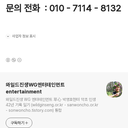
문의 전화 : 010 - 7114 - 8132
사업자 정보 표시
펼치기/접기
(새창열림)
로그 정보
와일드진생WG엔터테인먼트
entertainment
와일드진생 WG 엔터테인먼트 草心 박영호헌터 약초 인생
42년 기록 일기 (wildginseng.or.kr - sanwoncho.or.kr
- sonwoncho.tistory.com) 통합
구독하기