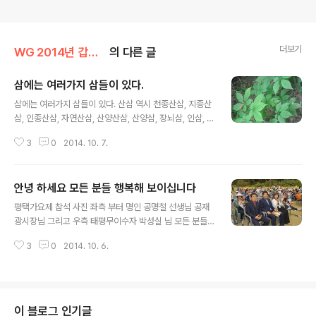
더보기
WG 2014년 갑오년 기록
의 다른 글
삼에는 여러가지 삼들이 있다.
글 내용
삼에는 여러가지 삼들이 있다. 산삼 역시 천종산삼, 지종산
삼, 인종산삼, 자연산삼, 산양산삼, 산양삼, 장뇌삼, 인삼, 기
타 이런 저런 삼자로 끝나는 삼들이 있지만 아래의 링크는
3
0
2014. 10. 7.
한방에서 우리네 건강을 위해 유용히 사용 되는 삼 들이다.
진삼사진 단삼사진 천삼사진 연삼사진 고삼 만삼 너삼 봉
삼 가격 봉삼사진 너삼사진 현삼 봉삼 야생약초 182가지
안녕 하세요 모든 분들 행복해 보이십니다
고삼사진 황기사진
글 내용
평택가요제 참석 사진 좌측 부터 명인 공명철 선생님 공재
광시장님 그리고 우측 태평무이수자 박성실 님 모든 분들
행복해 보이십시요. 산원 삼가
3
0
2014. 10. 6.
이 블로그 인기글