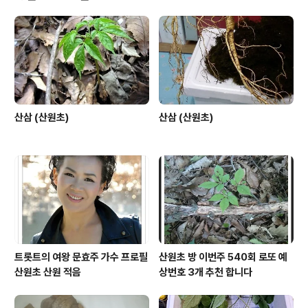
산삼 (산원초)
산삼 (산원초)
트롯트의 여왕 문효주 가수 프로필
산원초 방 이번주 540회 로또 예
산원초 산원 적음
상번호 3개 추천 합니다