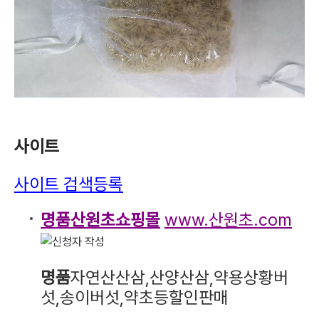
사이트
사이트 검색등록
명품산원초쇼핑몰
www.산원초.com
명품
자연산산삼,산양산삼,약용상황버
섯,송이버섯,약초등할인판매