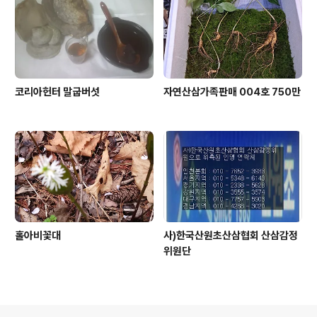
코리아헌터 말굽버섯
자연산삼가족판매 004호 750만
홀아비꽃대
사)한국산원초산삼협회 산삼감정
위원단