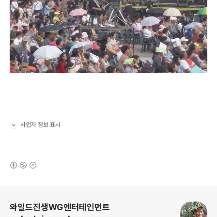
사업자 정보 표시
펼치기/접기
(새창열림)
로그 정보
와일드진생WG엔터테인먼트