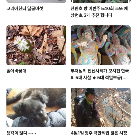
코리아헌터 말굽버섯
산원초 방 이번주 540회 로또 예
상번호 3개 추천 합니다
홀아비꽃대
부처님의 진신사리가 모셔진 한국
의 5대 사찰 => 5대 적멸보궁(寂
滅寶宮)
생각이 많다 ~~~
4월1일 첫주 극한직업 많은 시청