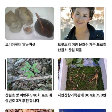
코리아헌터 말굽버섯
트롯트의 여왕 문효주 가수 프로필
산원초 산원 적음
산원초 방 이번주 540회 로또 예
자연산삼가족판매 004호 750만
상번호 3개 추천 합니다