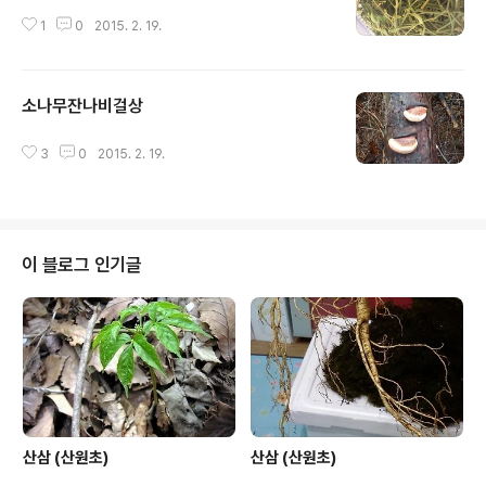
1
0
2015. 2. 19.
소나무잔나비걸상
글 내용
3
0
2015. 2. 19.
이 블로그 인기글
산삼 (산원초)
산삼 (산원초)