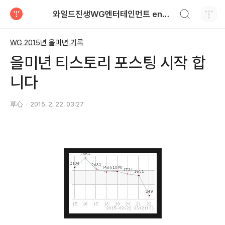
검색하기
와일드진생WG엔터테인먼트 entertainment
티스토리
WG 2015년 을미년 기록
을미년 티스토리 포스팅 시작 합
니다
草心
2015. 2. 22. 03:27