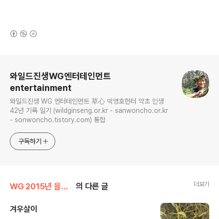
(새창열림)
로그 정보
와일드진생WG엔터테인먼트
entertainment
와일드진생 WG 엔터테인먼트 草心 박영호헌터 약초 인생
42년 기록 일기 (wildginseng.or.kr - sanwoncho.or.kr
- sonwoncho.tistory.com) 통합
구독하기
더보기
WG 2015년 을미년 기록
의 다른 글
겨우살이
글 내용