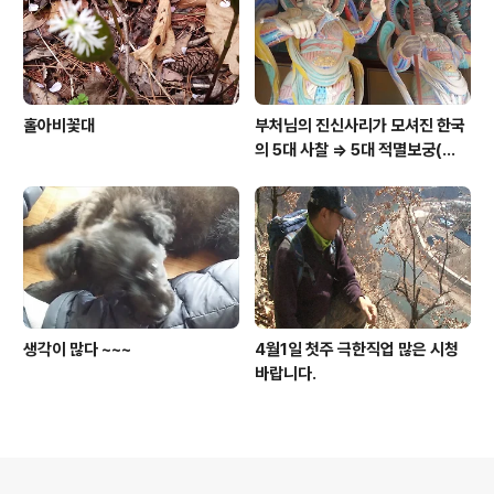
홀아비꽃대
부처님의 진신사리가 모셔진 한국
의 5대 사찰 => 5대 적멸보궁(寂
滅寶宮)
생각이 많다 ~~~
4월1일 첫주 극한직업 많은 시청
바랍니다.
의안내