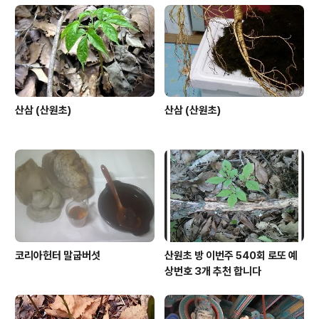
산삼 (산원초)
산삼 (산원초)
코리아헌터 말굽버섯
산원초 방 이번주 540회 로또 예
상번호 3개 추천 합니다