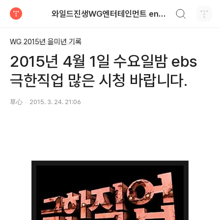
검색하기
와일드진생WG엔터테인먼트 entertainment
티스토리
WG 2015년 을미년 기록
2015년 4월 1일 수요일밤 ebs
극한직업 많은 시청 바랍니다.
草心
2015. 3. 24. 21:06