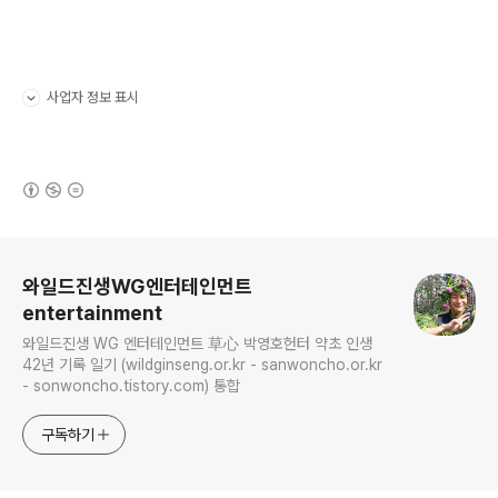
사업자 정보 표시
펼치기/접기
(새창열림)
로그 정보
와일드진생WG엔터테인먼트
entertainment
와일드진생 WG 엔터테인먼트 草心 박영호헌터 약초 인생
42년 기록 일기 (wildginseng.or.kr - sanwoncho.or.kr
- sonwoncho.tistory.com) 통합
구독하기