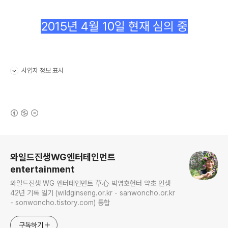
2015년 4월 10일 현재 심의 중
사업자 정보 표시
펼치기/접기
(새창열림)
로그 정보
와일드진생WG엔터테인먼트
entertainment
와일드진생 WG 엔터테인먼트 草心 박영호헌터 약초 인생
42년 기록 일기 (wildginseng.or.kr - sanwoncho.or.kr
- sonwoncho.tistory.com) 통합
구독하기