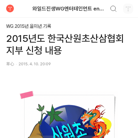
검색하기
와일드진생WG엔터테인먼트 entertainment
티스토리
WG 2015년 을미년 기록
2015년도 한국산원초산삼협회
지부 신청 내용
草心
2015. 4. 10. 20:09