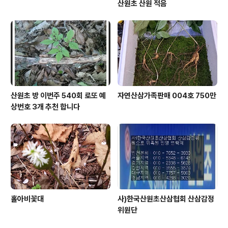
산원초 산원 적음
산원초 방 이번주 540회 로또 예
자연산삼가족판매 004호 750만
상번호 3개 추천 합니다
홀아비꽃대
사)한국산원초산삼협회 산삼감정
위원단