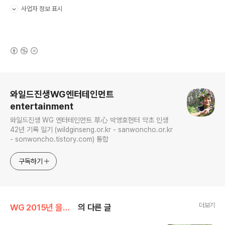
사업자 정보 표시
펼치기/접기
(새창열림)
로그 정보
와일드진생WG엔터테인먼트
entertainment
와일드진생 WG 엔터테인먼트 草心 박영호헌터 약초 인생
42년 기록 일기 (wildginseng.or.kr - sanwoncho.or.kr
- sonwoncho.tistory.com) 통합
구독하기
더보기
WG 2015년 을미년 기록
의 다른 글