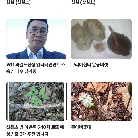
산삼 (산원초)
산삼 (산원초)
WG 와일드진생 엔터테인먼트 소
코리아헌터 말굽버섯
속인 배우 김귀중
산원초 방 이번주 540회 로또 예
홀아비꽃대
상번호 3개 추천 합니다