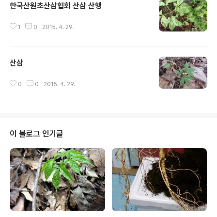
한국산원초산삼협회 산삼 산행
글 내용
1
0
2015. 4. 29.
산삼
글 내용
0
0
2015. 4. 29.
이 블로그 인기글