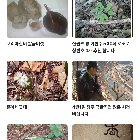
코리아헌터 말굽버섯
산원초 방 이번주 540회 로또 예
상번호 3개 추천 합니다
홀아비꽃대
4월1일 첫주 극한직업 많은 시청
바랍니다.