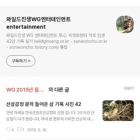
로그 정보
와일드진생WG엔터테인먼트
entertainment
와일드진생 WG 엔터테인먼트 草心 박영호헌터 약초 인생
42년 기록 일기 (wildginseng.or.kr - sanwoncho.or.kr
- sonwoncho.tistory.com) 통합
구독하기
더보기
WG 2015년 을미년 기록
의 다른 글
산삼감정 문의 들어온 삼 기록 사진 42
글 내용
안녕 하세요 한국산원초산삼협회 산원 입니다. 2015년 산
삼철이 다가 왔읍니다, 하여 본 협회에 의뢰한 산삼에 대한
글입니다, 산삼에 대한 부분은 오랜 세월 동안 한국의 본초
0
1
2015. 5. 10.
로써 모든 약초 중에 최고의 선약으로 알려 져 있읍니다, 또
한 전통심마니 나 산약초꾼들에게는 아직도 산삼 감정에