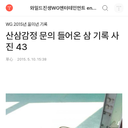
검색하기
와일드진생WG엔터테인먼트 entertainment
티스토리
WG 2015년 을미년 기록
산삼감정 문의 들어온 삼 기록 사
진 43
草心
2015. 5. 10. 15:38