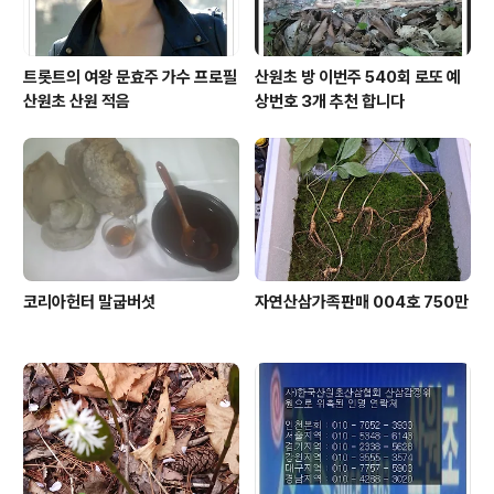
트롯트의 여왕 문효주 가수 프로필
산원초 방 이번주 540회 로또 예
산원초 산원 적음
상번호 3개 추천 합니다
코리아헌터 말굽버섯
자연산삼가족판매 004호 750만