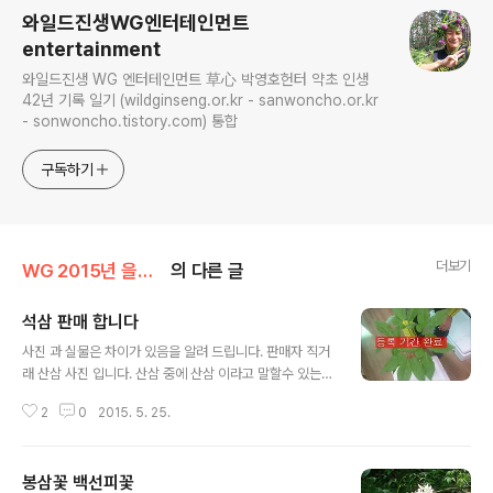
와일드진생WG엔터테인먼트
entertainment
와일드진생 WG 엔터테인먼트 草心 박영호헌터 약초 인생
42년 기록 일기 (wildginseng.or.kr - sanwoncho.or.kr
- sonwoncho.tistory.com) 통합
구독하기
더보기
WG 2015년 을미년 기록
의 다른 글
석삼 판매 합니다
글 내용
사진 과 실물은 차이가 있음을 알려 드립니다. 판매자 직거
래 산삼 사진 입니다. 산삼 중에 산삼 이라고 말할수 있는
약성 보장 합니다. 5구 1채 독삼 :입장 4 5 6 5 7 장 채심
2
0
2015. 5. 25.
자 희망가격 : 1,500만원 추신: 산원이 11년 만에 본 석삼
입니다 비싸다고 생각 하시는분 전화 하지 마세요 문의 전
화 : 010 - 7652 - 3933 사진 약식 소견서 이므로 절대
봉삼꽃 백선피꽃
적이지 아니 함을 고지 합니다. 안녕하십니까? 한국산원초