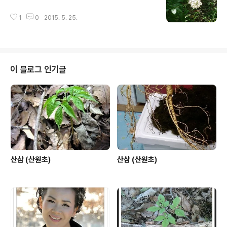
글 내용
산삼협회장 산원 박영호 입니다. 우선 채삼을 축하드립니
다. 본 협회에서는 실물 감정을 우선으로 하며... 사진상의
1
0
2015. 5. 25.
감정은 단지 약식 소견서라고 생각 하시면 됩니다. 또한 산
삼에 대한 부분은 여러가지 관념상 넘 큰 기대나 실망을 하
지 마시고...순수한 맘으로 받아 주시기 바랍니다. 추..
이 블로그 인기글
산삼 (산원초)
산삼 (산원초)