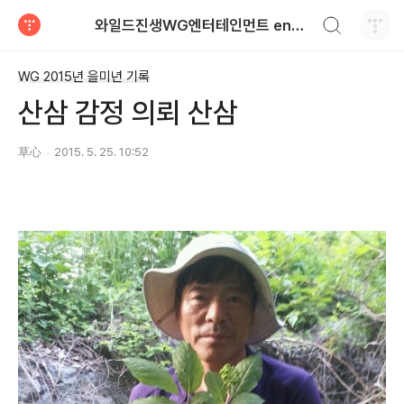
검색하기
와일드진생WG엔터테인먼트 entertainment
티스토리
WG 2015년 을미년 기록
산삼 감정 의뢰 산삼
草心
2015. 5. 25. 10:52