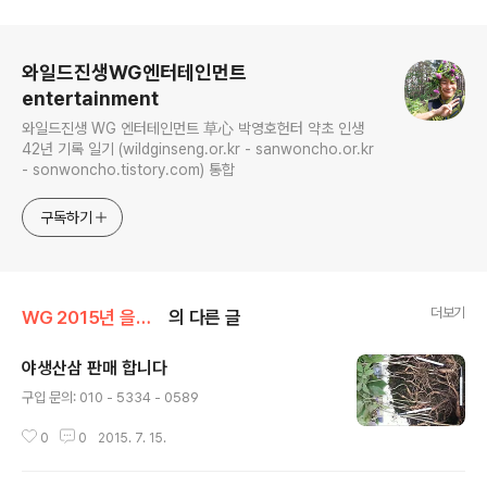
로그 정보
와일드진생WG엔터테인먼트
entertainment
와일드진생 WG 엔터테인먼트 草心 박영호헌터 약초 인생
42년 기록 일기 (wildginseng.or.kr - sanwoncho.or.kr
- sonwoncho.tistory.com) 통합
구독하기
더보기
WG 2015년 을미년 기록
의 다른 글
야생산삼 판매 합니다
글 내용
구입 문의: 010 - 5334 - 0589
0
0
2015. 7. 15.