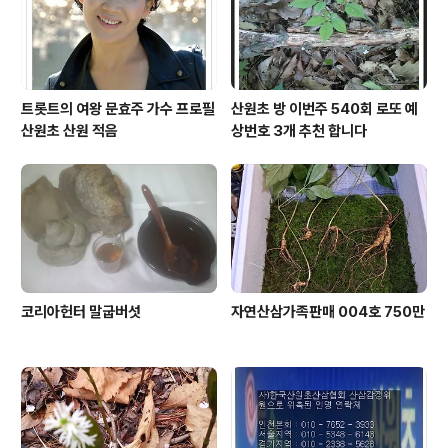
트롯트의 여왕 문효주 가수 프로필
산원초 방 이번주 540회 로또 예
산원초 산원 적음
상번호 3개 추천 합니다
코리아헌터 말굽버섯
자연산삼가족판매 004호 750만