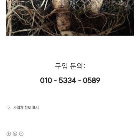
구입 문의:
010 - 5334 - 0589
사업자 정보 표시
펼치기/접기
(새창열림)