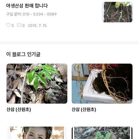
야생산삼 판매 합니다
글 내용
구입 문의: 010 - 5334 - 0589
0
0
2015. 7. 15.
이 블로그 인기글
산삼 (산원초)
산삼 (산원초)