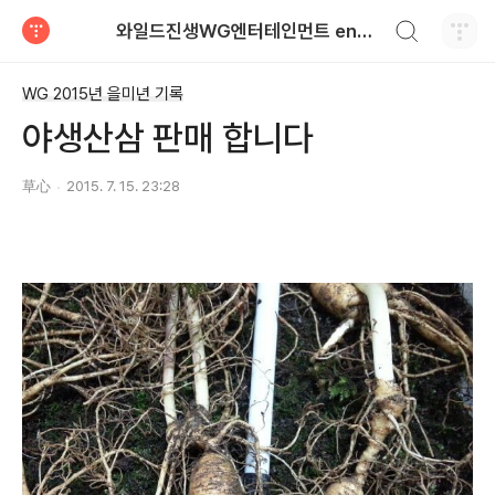
검색하기
와일드진생WG엔터테인먼트 entertainment
티스토리
WG 2015년 을미년 기록
야생산삼 판매 합니다
草心
2015. 7. 15. 23:28