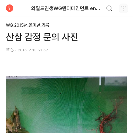
검색하기
와일드진생WG엔터테인먼트 entertainment
티스토리
WG 2015년 을미년 기록
산삼 감정 문의 사진
草心
2015. 9. 13. 21:57