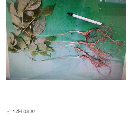
사업자 정보 표시
펼치기/접기