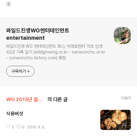
(새창열림)
로그 정보
와일드진생WG엔터테인먼트
entertainment
와일드진생 WG 엔터테인먼트 草心 박영호헌터 약초 인생
42년 기록 일기 (wildginseng.or.kr - sanwoncho.or.kr
- sonwoncho.tistory.com) 통합
구독하기
더보기
WG 2015년 을미년 기록
의 다른 글
식용버섯
글 내용
3
0
2015. 9. 5.