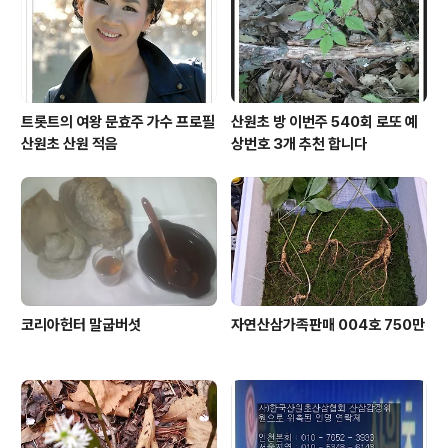
트롯트의 여왕 문효주 가수 프로필
산원초 방 이번주 540회 로또 예
산원초 산원 적음
상번호 3개 추천 합니다
코리아헌터 말굽버섯
자연산삼가족판매 004호 750만