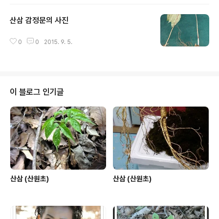
산삼 감정문의 사진
글 내용
0
0
2015. 9. 5.
이 블로그 인기글
산삼 (산원초)
산삼 (산원초)