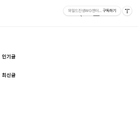
와일드진생WG엔터테인먼트 entertainmen
구독하기
검
메
색
뉴
추
인기글
가
정
최신글
보