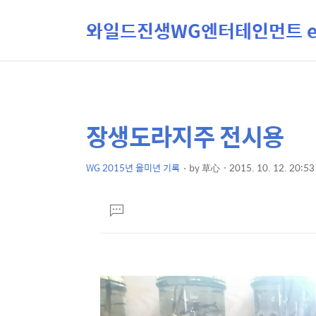
와일드진생WG엔터테인먼트 ent
장생도라지주 전시용
상
본
문
세
제
WG 2015년 을미년 기록
by
草心
2015. 10. 12. 20:53
컨
본
목
텐
문
댓
츠
글
달
기