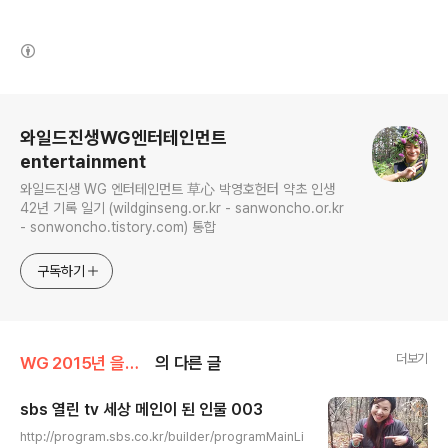
(새창열림)
로그 정보
와일드진생WG엔터테인먼트
entertainment
와일드진생 WG 엔터테인먼트 草心 박영호헌터 약초 인생
42년 기록 일기 (wildginseng.or.kr - sanwoncho.or.kr
- sonwoncho.tistory.com) 통합
구독하기
더보기
WG 2015년 을미년 기록
의 다른 글
sbs 열린 tv 세상 메인이 된 인물 003
글 내용
http://program.sbs.co.kr/builder/programMainLi