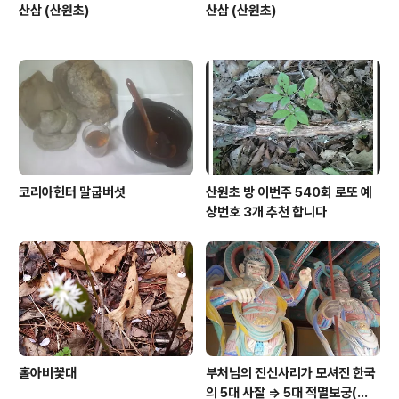
산삼 (산원초)
산삼 (산원초)
코리아헌터 말굽버섯
산원초 방 이번주 540회 로또 예
상번호 3개 추천 합니다
홀아비꽃대
부처님의 진신사리가 모셔진 한국
의 5대 사찰 => 5대 적멸보궁(寂