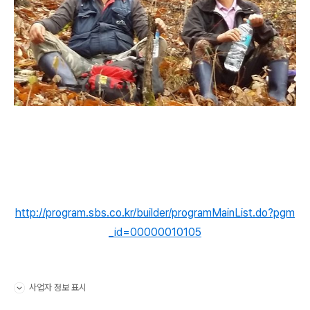
http://program.sbs.co.kr/builder/programMainList.do?pgm
_id=00000010105
사업자 정보 표시
펼치기/접기