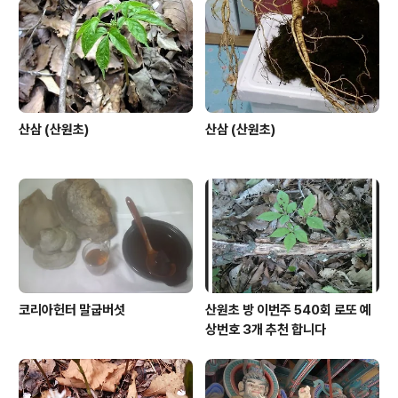
산삼 (산원초)
산삼 (산원초)
코리아헌터 말굽버섯
산원초 방 이번주 540회 로또 예
상번호 3개 추천 합니다