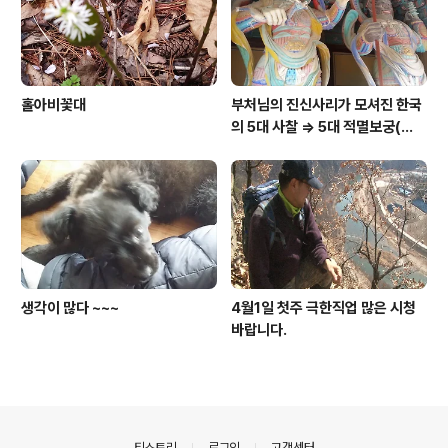
홀아비꽃대
부처님의 진신사리가 모셔진 한국
의 5대 사찰 => 5대 적멸보궁(寂
滅寶宮)
생각이 많다 ~~~
4월1일 첫주 극한직업 많은 시청
바랍니다.
의안내
티스토리
로그인
고객센터