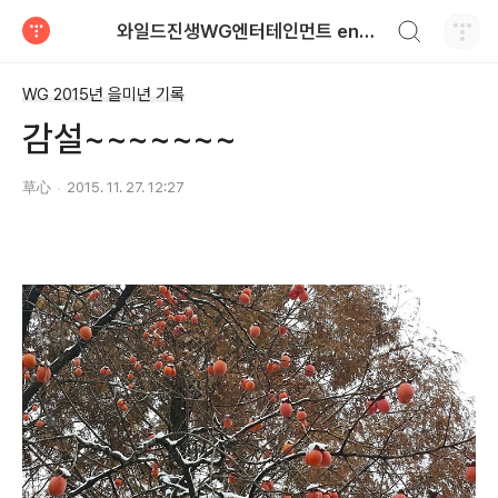
검색하기
와일드진생WG엔터테인먼트 entertainment
티스토리
WG 2015년 을미년 기록
감설~~~~~~~
草心
2015. 11. 27. 12:27