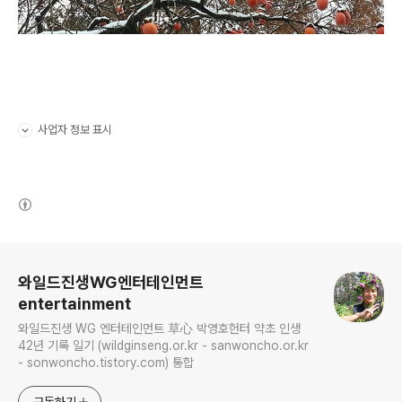
사업자 정보 표시
펼치기/접기
(새창열림)
로그 정보
와일드진생WG엔터테인먼트
entertainment
와일드진생 WG 엔터테인먼트 草心 박영호헌터 약초 인생
42년 기록 일기 (wildginseng.or.kr - sanwoncho.or.kr
- sonwoncho.tistory.com) 통합
구독하기