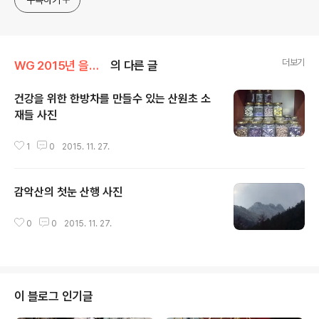
더보기
WG 2015년 을미년 기록
의 다른 글
건강을 위한 한방차를 만들수 있는 산원초 소
재들 사진
글 내용
1
0
2015. 11. 27.
감악산의 첫눈 산행 사진
글 내용
0
0
2015. 11. 27.
이 블로그 인기글