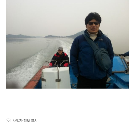
사업자 정보 표시
펼치기/접기