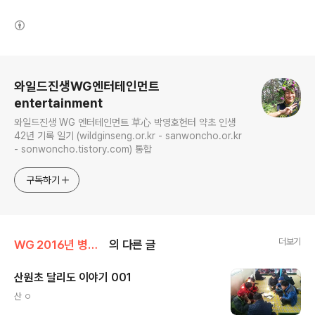
(새창열림)
로그 정보
와일드진생WG엔터테인먼트
entertainment
와일드진생 WG 엔터테인먼트 草心 박영호헌터 약초 인생
42년 기록 일기 (wildginseng.or.kr - sanwoncho.or.kr
- sonwoncho.tistory.com) 통합
구독하기
더보기
WG 2016년 병신년 기록
의 다른 글
산원초 달리도 이야기 001
글 내용
산 ㅇ