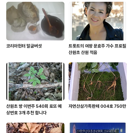
코리아헌터 말굽버섯
트롯트의 여왕 문효주 가수 프로필
산원초 산원 적음
산원초 방 이번주 540회 로또 예
자연산삼가족판매 004호 750만
상번호 3개 추천 합니다