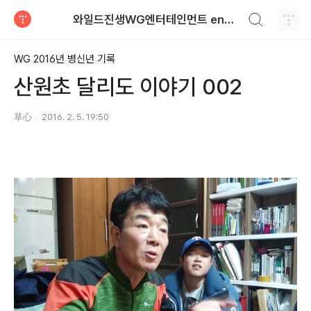
검색하기
와일드진생WG엔터테인먼트 entertainment
티스토리
WG 2016년 병신년 기록
산원초 달리도 이야기 002
草心
2016. 2. 5. 19:50