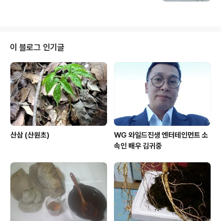
이 블로그 인기글
산삼 (산원초)
WG 와일드진생 엔터테인먼트 소
속인 배우 김귀중