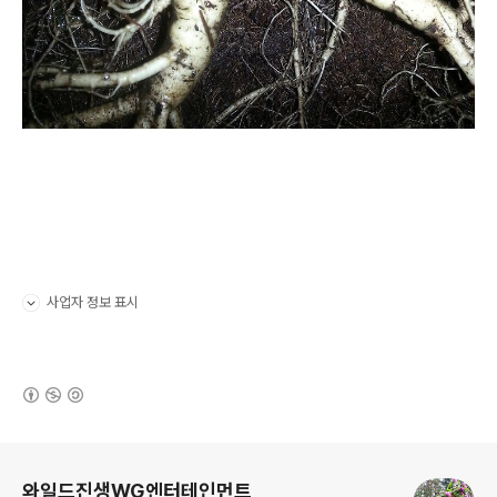
사업자 정보 표시
펼치기/접기
(새창열림)
로그 정보
와일드진생WG엔터테인먼트