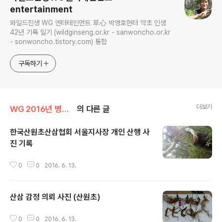
entertainment
와일드진생 WG 엔터테인먼트 草心 박영호헌터 약초 인생
42년 기록 일기 (wildginseng.or.kr - sanwoncho.or.kr
- sonwoncho.tistory.com) 통합
구독하기
더보기
WG 2016년 병신년 기록
의 다른 글
한국산원초산삼협회 서울지사장 개인 산행 사
진 기록
글 내용
0
0
2016. 6. 13.
산삼 감정 의뢰 사진 (산원초)
글 내용
0
0
2016. 6. 13.