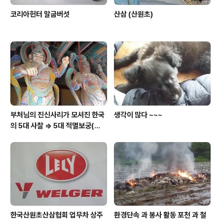
코리아헌터 말굽버섯
산삼 (산원초)
부처님의 진신사리가 모셔진 한국
생각이 많다 ~~~
의 5대 사찰 => 5대 적멸보궁(寂
滅寶宮)
한국산원초산삼협회 업무차 상주
환경단속 과 봉사 활동 포천 과 철