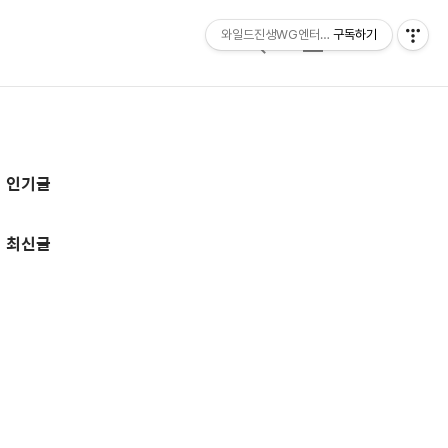
와일드진생WG엔터테인먼트 entertainmen
구독하기
검
메
색
뉴
추
인기글
가
정
최신글
보