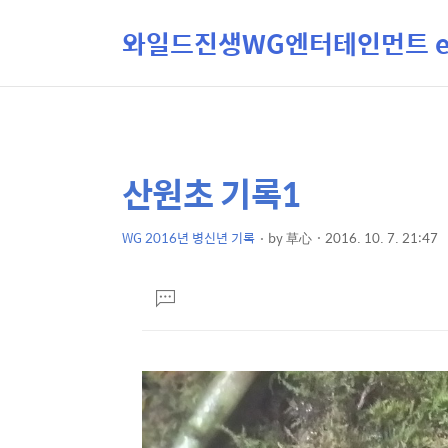
와일드진생WG엔터테인먼트 ent
산원초 기록1
상
본
문
세
제
WG 2016년 병신년 기록
by
草心
2016. 10. 7. 21:47
컨
본
목
텐
문
댓
츠
글
달
기