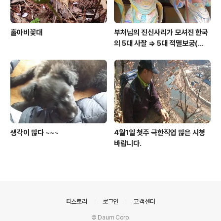
홀아비꽃대
부처님의 진신사리가 모셔진 한국
의 5대 사찰 => 5대 적멸보궁(寂
滅寶宮)
생각이 많다 ~~~
4월1일 첫주 극한직업 많은 시청
바랍니다.
의안내
티스토리
로그인
고객센터
© Daum Corp.