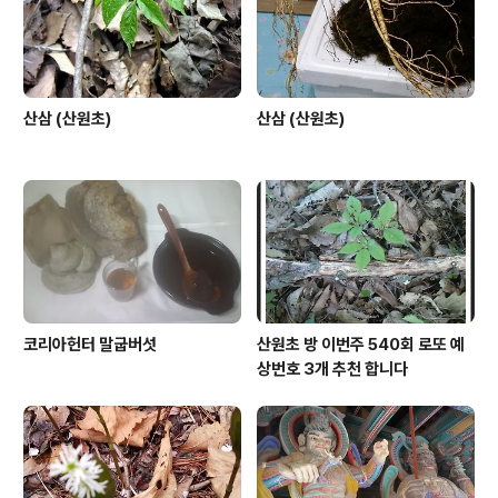
산삼 (산원초)
산삼 (산원초)
코리아헌터 말굽버섯
산원초 방 이번주 540회 로또 예
상번호 3개 추천 합니다