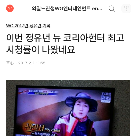
검색하기
와일드진생WG엔터테인먼트 entertainment
티스토리
WG 2017년 정유년 기록
이번 정유년 뉴 코리아헌터 최고
시청률이 나왔네요
草心
2017. 2. 1. 11:55