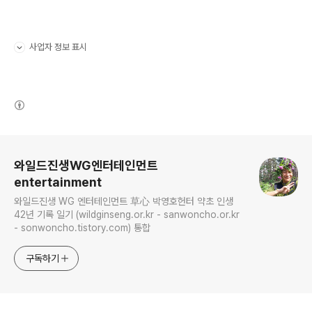
사업자 정보 표시
펼치기/접기
(새창열림)
로그 정보
와일드진생WG엔터테인먼트
entertainment
와일드진생 WG 엔터테인먼트 草心 박영호헌터 약초 인생
42년 기록 일기 (wildginseng.or.kr - sanwoncho.or.kr
- sonwoncho.tistory.com) 통합
구독하기