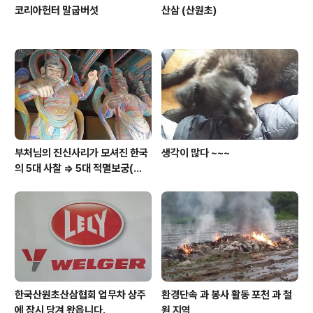
코리아헌터 말굽버섯
산삼 (산원초)
부처님의 진신사리가 모셔진 한국
생각이 많다 ~~~
의 5대 사찰 => 5대 적멸보궁(寂
滅寶宮)
한국산원초산삼협회 업무차 상주
환경단속 과 봉사 활동 포천 과 철
에 잠시 당겨 왔읍니다.
원 지역