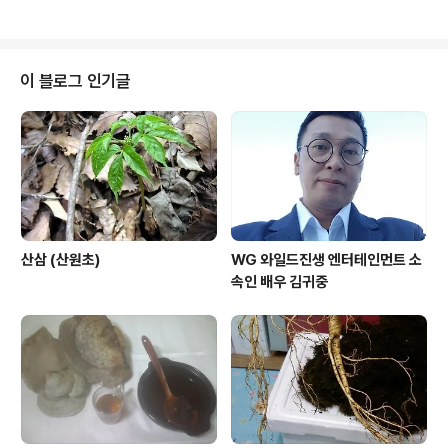
이 블로그 인기글
산삼 (산원초)
WG 와일드진생 엔터테인먼트 소
속인 배우 김귀중