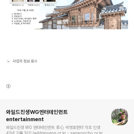
사업자 정보 표시
펼치기/접기
(새창열림)
로그 정보
와일드진생WG엔터테인먼트
entertainment
와일드진생 WG 엔터테인먼트 草心 박영호헌터 약초 인생
42년 기록 일기 (wildginseng.or.kr - sanwoncho.or.kr