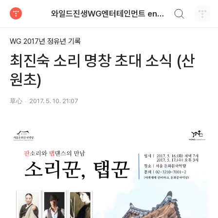
검색하기
와일드진생WG엔터테인먼트 entertainment
티스토리
WG 2017년 정유년 기록
최진숙 소리 명창 초대 소식 (산
원초)
草心
2017. 5. 10. 21:07