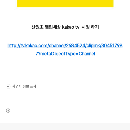
산원초 열린세상 kakao tv 시청 하기
http://tv.kakao.com/channel/2684524/cliplink/30451798
7?metaObjectType=Channel
사업자 정보 표시
펼치기/접기
(새창열림)
로그 정보