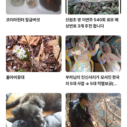
코리아헌터 말굽버섯
산원초 방 이번주 540회 로또 예
상번호 3개 추천 합니다
홀아비꽃대
부처님의 진신사리가 모셔진 한국
의 5대 사찰 => 5대 적멸보궁(寂
滅寶宮)