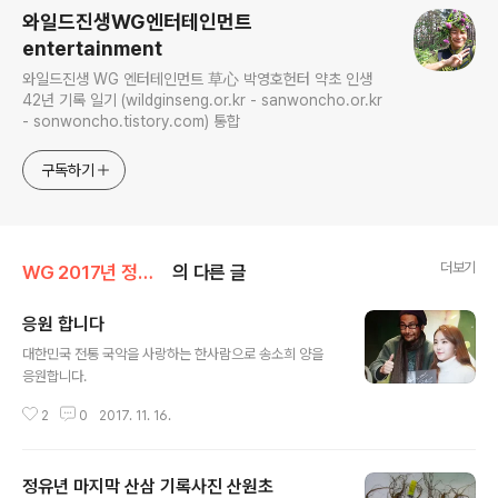
와일드진생WG엔터테인먼트
entertainment
와일드진생 WG 엔터테인먼트 草心 박영호헌터 약초 인생
42년 기록 일기 (wildginseng.or.kr - sanwoncho.or.kr
- sonwoncho.tistory.com) 통합
구독하기
더보기
WG 2017년 정유년 기록
의 다른 글
응원 합니다
글 내용
대한민국 전통 국악을 사랑하는 한사람으로 송소희 양을
응원합니다.
2
0
2017. 11. 16.
정유년 마지막 산삼 기록사진 산원초
글 내용