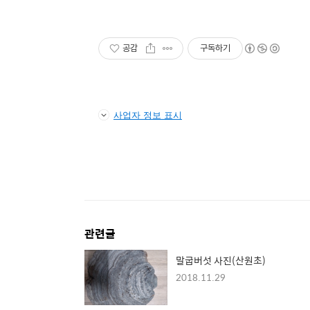
공감
구독하기
사업자 정보 표시
관련글
말굽버섯 사진(산원초)
2018.11.29