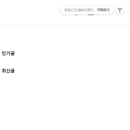
와일드진생WG엔터테인먼트 entertainmen
구독하기
검
메
색
뉴
추
인기글
가
정
최신글
보