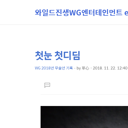
와일드진생WG엔터테인먼트 ent
첫눈 첫디딤
상
본
문
세
제
WG 2018년 무술년 기록
by
草心
2018. 11. 22. 12:40
컨
본
목
텐
문
댓
츠
글
달
기