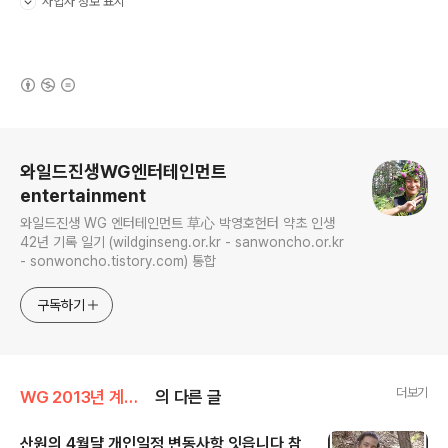
사업자 정보 표시
펼치기/접기
(새창열림)
로그 정보
와일드진생WG엔터테인먼트
entertainment
와일드진생 WG 엔터테인먼트 草心 박영호헌터 약초 인생
42년 기록 일기 (wildginseng.or.kr - sanwoncho.or.kr
- sonwoncho.tistory.com) 통합
구독하기
더보기
WG 2013년 계사년 기록
의 다른 글
산원의 4월댤 개인일정 변동사항 잇읍니다 참