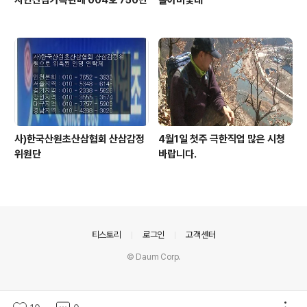
자연산삼가족판매 004호 750만
홀아비꽃대
사)한국산원초산삼협회 산삼감정
4월1일 첫주 극한직업 많은 시청
위원단
바랍니다.
의안내
티스토리
로그인
고객센터
© Daum Corp.