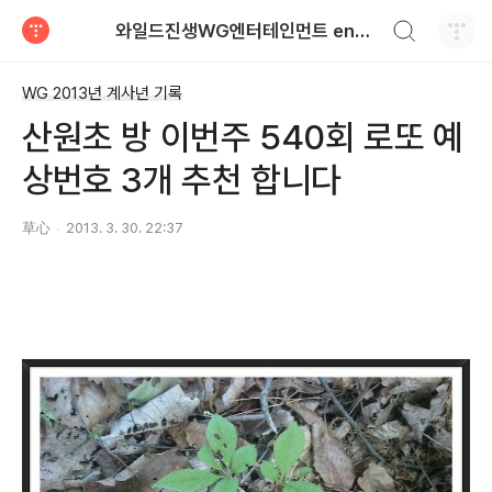
검색하기
와일드진생WG엔터테인먼트 entertainment
티스토리
WG 2013년 계사년 기록
산원초 방 이번주 540회 로또 예
상번호 3개 추천 합니다
草心
2013. 3. 30. 22:37