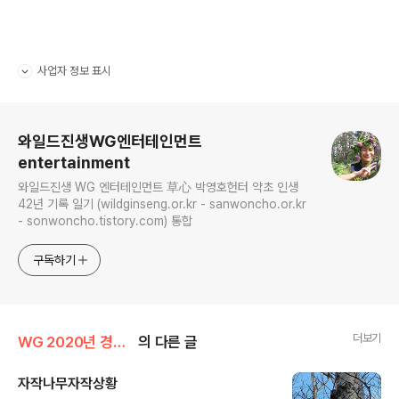
사업자 정보 표시
펼치기/접기
로그 정보
와일드진생WG엔터테인먼트
entertainment
와일드진생 WG 엔터테인먼트 草心 박영호헌터 약초 인생
42년 기록 일기 (wildginseng.or.kr - sanwoncho.or.kr
- sonwoncho.tistory.com) 통합
구독하기
더보기
WG 2020년 경자년 기록
의 다른 글
자작나무자작상황
글 내용