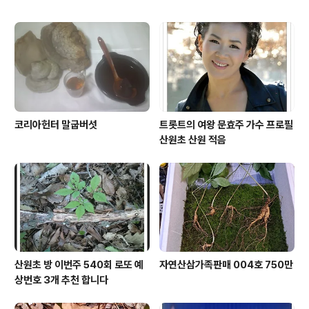
코리아헌터 말굽버섯
트롯트의 여왕 문효주 가수 프로필
산원초 산원 적음
산원초 방 이번주 540회 로또 예
자연산삼가족판매 004호 750만
상번호 3개 추천 합니다