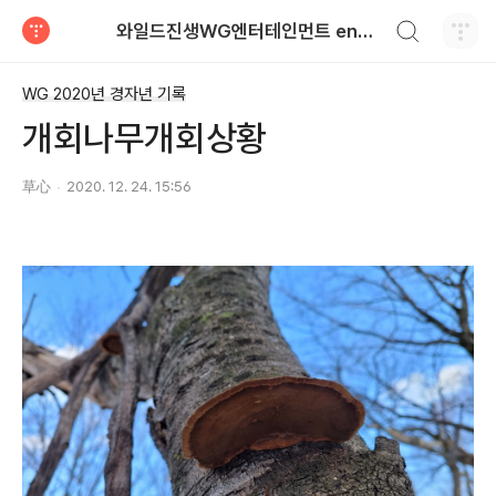
검색하기
와일드진생WG엔터테인먼트 entertainment
티스토리
WG 2020년 경자년 기록
개회나무개회상황
草心
2020. 12. 24. 15:56