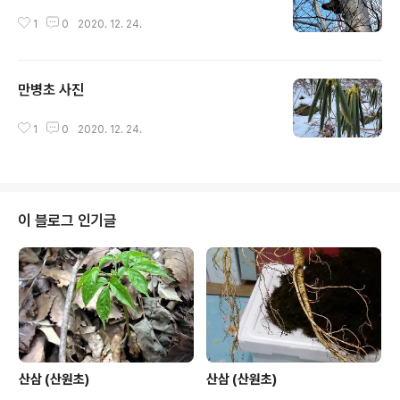
1
0
2020. 12. 24.
만병초 사진
글 내용
1
0
2020. 12. 24.
이 블로그 인기글
산삼 (산원초)
산삼 (산원초)