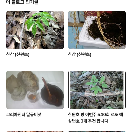
이 블로그 인기글
산삼 (산원초)
산삼 (산원초)
코리아헌터 말굽버섯
산원초 방 이번주 540회 로또 예
상번호 3개 추천 합니다