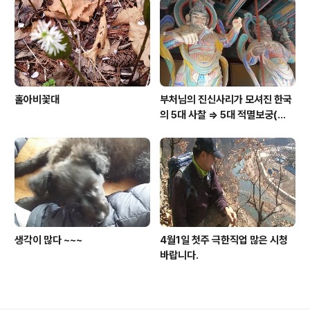
홀아비꽃대
부처님의 진신사리가 모셔진 한국
의 5대 사찰 => 5대 적멸보궁(寂
滅寶宮)
생각이 많다 ~~~
4월1일 첫주 극한직업 많은 시청
바랍니다.