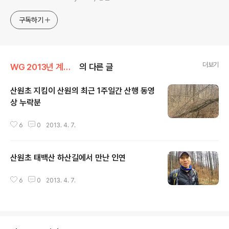
구독하기
더보기
WG 2013년 계사년 기록
의 다른 글
산원초 지킴이 산원의 최근 1주일간 산행 동영
상 누락분
글 내용
6
0
2013. 4. 7.
산원초 태백산 하산길에서 만난 인연
글 내용
6
0
2013. 4. 7.