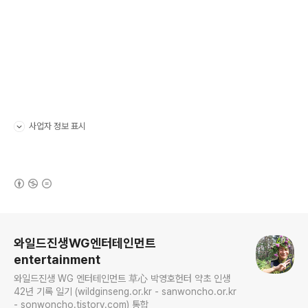
사업자 정보 표시
펼치기/접기
(새창열림)
로그 정보
와일드진생WG엔터테인먼트
entertainment
와일드진생 WG 엔터테인먼트 草心 박영호헌터 약초 인생
42년 기록 일기 (wildginseng.or.kr - sanwoncho.or.kr
- sonwoncho.tistory.com) 통합