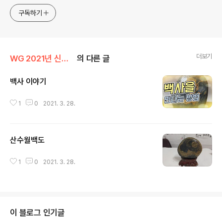
구독하기
더보기
WG 2021년 신축년 기록
의 다른 글
백사 이야기
글 내용
1
0
2021. 3. 28.
산수월백도
글 내용
1
0
2021. 3. 28.
이 블로그 인기글