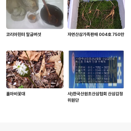
코리아헌터 말굽버섯
자연산삼가족판매 004호 750만
홀아비꽃대
사)한국산원초산삼협회 산삼감정
위원단