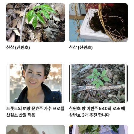
산삼 (산원초)
산삼 (산원초)
트롯트의 여왕 문효주 가수 프로필
산원초 방 이번주 540회 로또 예
산원초 산원 적음
상번호 3개 추천 합니다