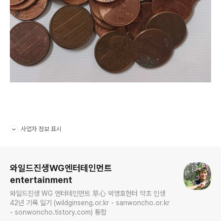
사업자 정보 표시
펼치기/접기
로그 정보
와일드진생WG엔터테인먼트
entertainment
와일드진생 WG 엔터테인먼트 草心 박영호헌터 약초 인생
42년 기록 일기 (wildginseng.or.kr - sanwoncho.or.kr
- sonwoncho.tistory.com) 통합