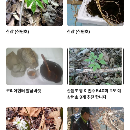
산삼 (산원초)
산삼 (산원초)
코리아헌터 말굽버섯
산원초 방 이번주 540회 로또 예
상번호 3개 추천 합니다