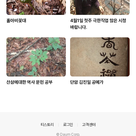
홀아비꽃대
4월1일 첫주 극한직업 많은 시청
바랍니다.
산삼에대한 역사 문헌 공부
단암 김진일 공예가
의안내
티스토리
로그인
고객센터
© Daum Corp.