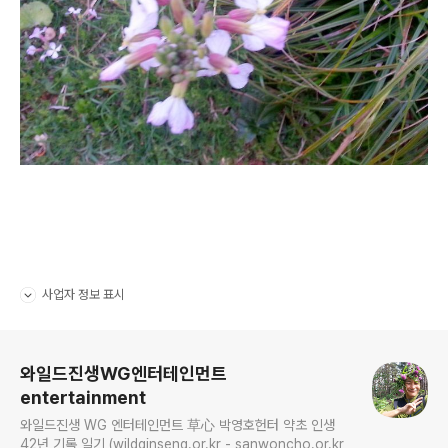
사업자 정보 표시
펼치기/접기
로그 정보
와일드진생WG엔터테인먼트
entertainment
와일드진생 WG 엔터테인먼트 草心 박영호헌터 약초 인생
42년 기록 일기 (wildginseng.or.kr - sanwoncho.or.kr