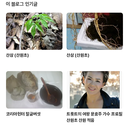
이 블로그 인기글
산삼 (산원초)
산삼 (산원초)
코리아헌터 말굽버섯
트롯트의 여왕 문효주 가수 프로필
산원초 산원 적음