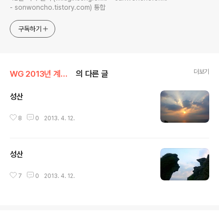
- sonwoncho.tistory.com) 통합
구독하기
더보기
WG 2013년 계사년 기록
의 다른 글
성산
글 내용
8
0
2013. 4. 12.
성산
글 내용
7
0
2013. 4. 12.