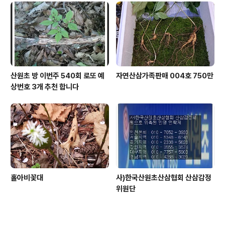
산원초 방 이번주 540회 로또 예
자연산삼가족판매 004호 750만
상번호 3개 추천 합니다
홀아비꽃대
사)한국산원초산삼협회 산삼감정
위원단