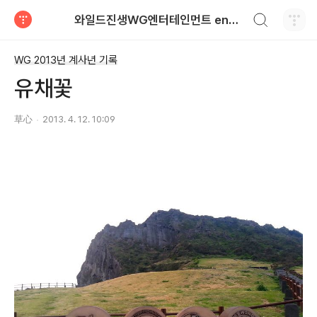
검색하기
와일드진생WG엔터테인먼트 entertainment
티스토리
WG 2013년 계사년 기록
유채꽃
草心
2013. 4. 12. 10:09